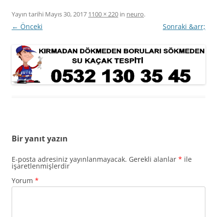
Yayın tarihi
Mayıs 30, 2017
1100 × 220
in
neuro
.
← Önceki
Sonraki &arr;
Bir yanıt yazın
E-posta adresiniz yayınlanmayacak.
Gerekli alanlar
*
ile
işaretlenmişlerdir
Yorum
*