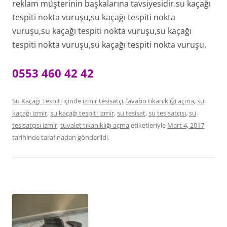
reklam müşterinin başkalarına tavsiyesidir.su kaçağı
tespiti nokta vuruşu,su kaçağı tespiti nokta
vuruşu,su kaçağı tespiti nokta vuruşu,su kaçağı
tespiti nokta vuruşu,su kaçağı tespiti nokta vuruşu,
0553 460 42 42
Su Kaçağı Tespiti
içinde
izmir tesisatçı
,
lavabo tıkanıklığı açma
,
su
kaçağı izmir
,
su kaçağı tespiti izmir
,
su tesisat
,
su tesisatçısı
,
su
tesisatçısı izmir
,
tuvalet tıkanıklığı açma
etiketleriyle
Mart 4, 2017
tarihinde
tarafınadan gönderildi.