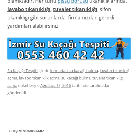
olamktadır. Her türlü
pissu borusu
tıkanıklıklarında,
lavabo tıkanıklığı
,
tuvalet tıkanıklığı
, sifon
tıkanıklığı gibi sorunlarda firmamızdan gerekli
yardımları alabilirsiniz
Su Kaçağı Tespiti
içinde
kırmadan su kaçağı bulma
,
lavabo tıkanıklığı
açma
,
lavabo tıkanıklık açma
,
su kaçağı bulma
,
tuvalet tıkanıklığı
açma
etiketleriyle
Ağustos 17, 2016
tarihinde
tarafınadan
gönderildi.
İLETİŞİM NUMARAMIZ