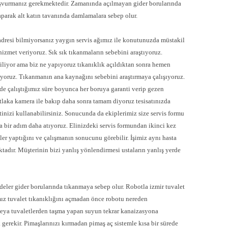
başvurmanız gerekmektedir. Zamanında açılmayan gider borularında
aparak alt katın tavanında damlamalara sebep olur.
adresi bilmiyorsanız yaygın servis ağımız ile konutunuzda müstakil
izmet veriyoruz. Sık sık tıkanmaların sebebini araştıyoruz.
iyor ama biz ne yapıyoruz tıkanıklık açıldıktan sonra hemen
iyoruz. Tıkanmanın ana kaynağını sebebini araştırmaya çalışıyoruz.
de çalıştığımız süre boyunca her boruya garanti verip gezen
utlaka kamera ile bakıp daha sonra tamam diyoruz tesisatınızda
tinizi kullanabilirsiniz. Sonucunda da ekiplerimiz size servis formu
a bir adım daha atıyoruz. Elinizdeki servis formundan ikinci kez
eler yaptığını ve çalışmanın sonucunu görebilir. İşimiz aynı hasta
ktadır. Müşterinin bizi yanlış yönlendirmesi ustaların yanlış yerde
ler gider borularında tıkanmaya sebep olur. Robotla izmir tuvalet
z tuvalet tıkanıklığını açmadan önce robotu nereden
veya tuvaletlerden taşma yapan suyun tekrar kanaizasyona
gerekir. Pimaşlarınızı kırmadan pimaş aç sistemle kısa bir sürede