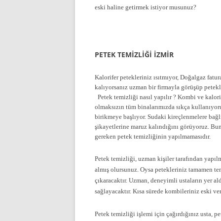
eski haline getirmek istiyor musunuz?
PETEK TEMİZLİĞİ İZMİR
Kalorifer petekleriniz ısıtmıyor, Doğalgaz fat
kalıyorsanız uzman bir firmayla görüşüp petekl
Petek temizliği nasıl yapılır ? Kombi ve kalorif
olmaksızın tüm binalarımızda sıkça kullanıyoru
birikmeye başlıyor. Sudaki kireçlenmelere bağlı
şikayetlerine maruz kalındığını görüyoruz. Bun
gereken petek temizliğinin yapılmamasıdır.
Petek temizliği, uzman kişiler tarafından yapıl
almış olursunuz. Oysa petekleriniz tamamen t
çıkaracaktır. Uzman, deneyimli ustaların yer al
sağlayacaktır. Kısa sürede kombileriniz eski ve
Petek temizliği işlemi için çağırdığınız usta, pe