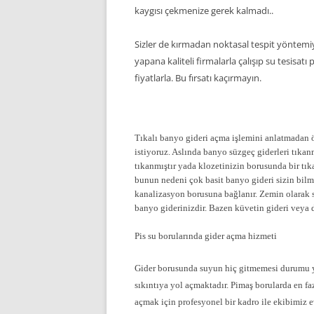
kaygısı çekmenize gerek kalmadı..
Sizler de kırmadan noktasal tespit yöntemiy
yapana kaliteli firmalarla çalışıp su tesisa
fiyatlarla. Bu fırsatı kaçırmayın.
Tıkalı banyo gideri açma işlemini anlatmadan 
istiyoruz. Aslında banyo süzgeç giderleri tıka
tıkanmıştır yada klozetinizin borusunda bir tı
bunun nedeni çok basit banyo gideri sizin bilme
kanalizasyon borusuna bağlanır. Zemin olarak s
banyo giderinizdir. Bazen küvetin gideri veya du
Pis su borularında gider açma hizmeti
Gider borusunda suyun hiç gitmemesi durumu y
sıkıntıya yol açmaktadır. Pimaş borularda en f
açmak için profesyonel bir kadro ile ekibimiz e