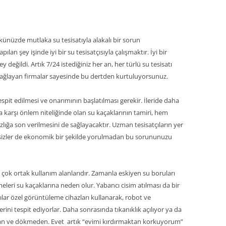
künüzde mutlaka su tesisatıyla alakalı bir sorun
lan şey işinde iyi bir su tesisatçısıyla çalışmaktır. İyi bir
değildi. Artık 7/24 istediğiniz her an, her türlü su tesisatı
ı sağlayan firmalar sayesinde bu dertden kurtuluyorsunuz.
spit edilmesi ve onarımının başlatılması gerekir. İleride daha
a karşı önlem niteliğinde olan su kaçaklarının tamiri, hem
zlığa son verilmesini de sağlayacaktır. Uzman tesisatçıların yer
le sizler de ekonomik bir şekilde yorulmadan bu sorununuzu
 çok ortak kullanım alanlarıdır. Zamanla eskiyen su boruları
meleri su kaçaklarına neden olur. Yabancı cisim atılması da bir
tçılar özel görüntüleme cihazları kullanarak, robot ve
rini tespit ediyorlar. Daha sonrasında tıkanıklık açılıyor ya da
dan ve dökmeden. Evet artık “evimi kırdırmaktan korkuyorum”