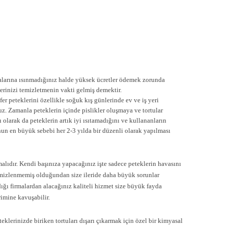
uralarına ısınmadığınız halde yüksek ücretler ödemek zorunda
erinizi temizletmenin vakti gelmiş demektir.
er peteklerini özellikle soğuk kış günlerinde ev ve iş yeri
z. Zamanla peteklerin içinde pislikler oluşmaya ve tortular
 olarak da peteklerin artık iyi ısıtamadığını ve kullananların
un en büyük sebebi her 2-3 yılda bir düzenli olarak yapılması
malıdır. Kendi başınıza yapacağınız işte sadece peteklerin havasını
emizlenmemiş olduğundan size ileride daha büyük sorunlar
dığı firmalardan alacağınız kaliteli hizmet size büyük fayda
rimine kavuşabilir.
teklerinizde biriken tortuları dışarı çıkarmak için özel bir kimyasal