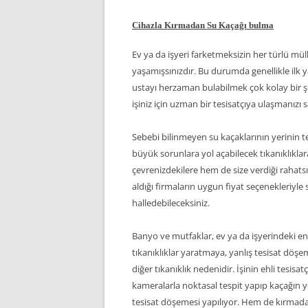
Cihazla Kırmadan Su Kaçağı bulma
Ev ya da işyeri farketmeksizin her türlü mül
yaşamışsınızdır. Bu durumda genellikle ilk yapı
ustayı herzaman bulabilmek çok kolay bir şey 
işiniz için uzman bir tesisatçıya ulaşmanız
Sebebi bilinmeyen su kaçaklarının yerinin te
büyük sorunlara yol açabilecek tıkanıklıklar
çevrenizdekilere hem de size verdiği rahatsı
aldığı firmaların uygun fiyat seçenekleriy
halledebileceksiniz.
Banyo ve mutfaklar, ev ya da işyerindeki en
tıkanıklıklar yaratmaya, yanlış tesisat döşe
diğer tıkanıklık nedenidir. İşinin ehli tesisa
kameralarla noktasal tespit yapıp kaçağın ye
tesisat döşemesi yapılıyor. Hem de kırma