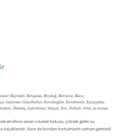
ir
ındır, Bayraklı, Bergama, Beydağ, Bornova, Buca,
oça, Gaziemir, Güzelbahçe, Karabağlar, Karaburun, Karşıyaka,
dere, Ödemiş, Seferihisar, Selçuk, Tire, Torbalı, Urla,
su tesisat
 evde etrafınızı saran rutubet kokusu, yüksek gelen su
 su kaçaklarıdır. Sizce de bundan kurtulmanın zamanı gelmedi