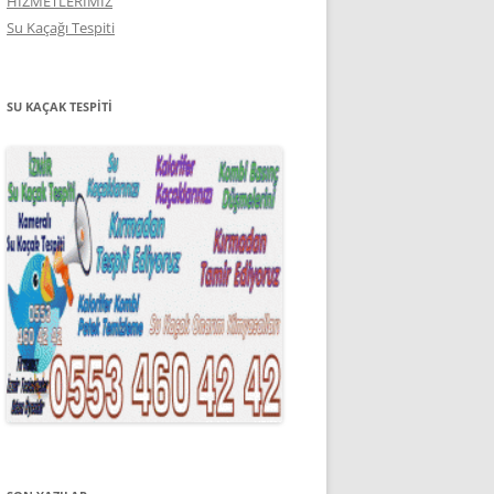
HİZMETLERİMİZ
Su Kaçağı Tespiti
SU KAÇAK TESPITI