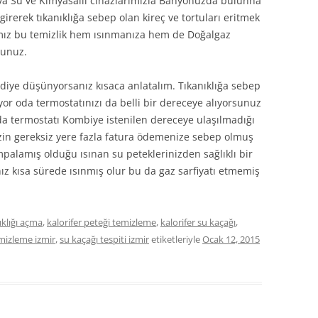
ava Su ve Kimyasallı cihazlarımızla Banyonuzda bulunna
rerek tıkanıklığa sebep olan kireç ve tortuları eritmek
ımız bu temizlik hem ısınmanıza hem de Doğalgaz
sunuz.
diye düşünyorsanız kısaca anlatalım. Tıkanıklığa sebep
or oda termostatınızı da belli bir dereceye alıyorsunuz
oda termostatı Kombiye istenilen dereceye ulaşılmadığı
zin gereksiz yere fazla fatura ödemenize sebep olmuş
alamış olduğu ısınan su peteklerinizden sağlıklı bir
ız kısa sürede ısınmış olur bu da gaz sarfiyatı etmemiş
ıklığı açma
,
kalorifer peteği temizleme
,
kalorifer su kaçağı
,
mizleme izmir
,
su kaçağı tespiti izmir
etiketleriyle
Ocak 12, 2015