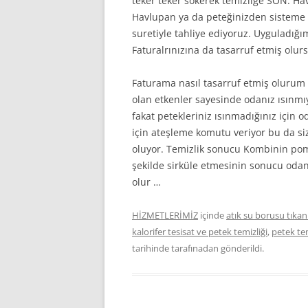
teker teker sökerek temizliğe SON. H
Havlupan ya da peteğinizden sisteme gi
suretiyle tahliye ediyoruz. Uyguladığ
Faturalrınızına da tasarruf etmiş olur
Faturama nasıl tasarruf etmiş olurum 
olan etkenler sayesinde odanız ısınmıy
fakat petekleriniz ısınmadığınız için 
için ateşleme komutu veriyor bu da si
oluyor. Temizlik sonucu Kombinin pomp
şekilde sirküle etmesinin sonucu odan
olur …
HİZMETLERİMİZ
içinde
atık su borusu tıkan
kalorifer tesisat ve petek temizliği
,
petek te
tarihinde
tarafınadan gönderildi.