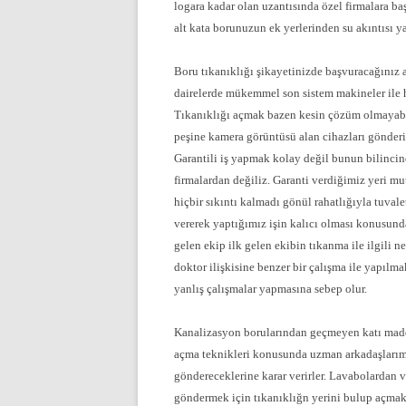
logara kadar olan uzantısında özel firmalara 
alt kata borunuzun ek yerlerinden su akıntısı y
Boru tıkanıklığı şikayetinizde başvuracağınız 
dairelerde mükemmel son sistem makineler ile h
Tıkanıklığı açmak bazen kesin çözüm olmayabil
peşine kamera görüntüsü alan cihazları gönder
Garantili iş yapmak kolay değil bunun bilincin
firmalardan değiliz. Garanti verdiğimiz yeri m
hiçbir sıkıntı kalmadı gönül rahatlığıyla tuvale
vererek yaptığımız işin kalıcı olması konusund
gelen ekip ilk gelen ekibin tıkanma ile ilgili n
doktor ilişkisine benzer bir çalışma ile yapılma
yanlış çalışmalar yapmasına sebep olur.
Kanalizasyon borularından geçmeyen katı madde
açma teknikleri konusunda uzman arkadaşlarımı
göndereceklerine karar verirler. Lavabolardan 
göndermek için tıkanıklığn yerini bulup açmak 