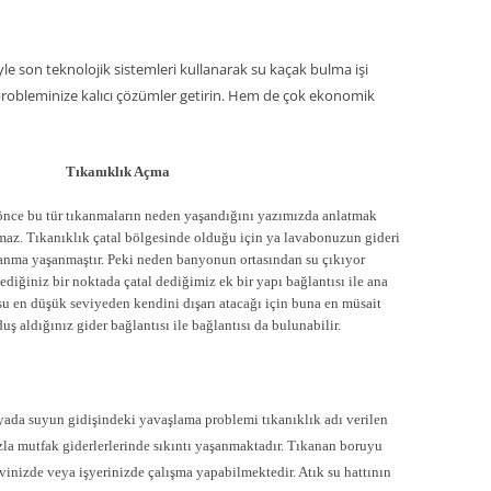
le son teknolojik sistemleri kullanarak su kaçak bulma işi
tı probleminize kalıcı çözümler getirin. Hem de çok ekonomik
Tıkanıklık Açma
önce bu tür tıkanmaların neden yaşandığını yazımızda anlatmak
nmaz. Tıkanıklık çatal bölgesinde olduğu için ya lavabonuzun gideri
kanma yaşanmaştır. Peki neden banyonun ortasından su çıkıyor
diğiniz bir noktada çatal dediğimiz ek bir yapı bağlantısı ile ana
u en düşük seviyeden kendini dışarı atacağı için buna en müsait
ş aldığınız gider bağlantısı ile bağlantısı da bulunabilir.
ada suyun gidişindeki yavaşlama problemi tıkanıklık adı verilen
azla mutfak giderlerlerinde sıkıntı yaşanmaktadır. Tıkanan boruyu
vinizde veya işyerinizde çalışma yapabilmektedir. Atık su hattının