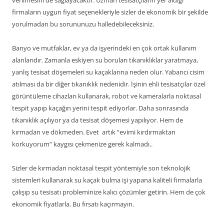
verilmesini de sağlayacaktır. Uzman tesisatçıların yer aldığı
firmaların uygun fiyat seçenekleriyle sizler de ekonomik bir şekilde
yorulmadan bu sorununuzu halledebileceksiniz.
Banyo ve mutfaklar, ev ya da işyerindeki en çok ortak kullanım
alanlarıdır. Zamanla eskiyen su boruları tıkanıklıklar yaratmaya,
yanlış tesisat döşemeleri su kaçaklarına neden olur. Yabancı cisim
atılması da bir diğer tıkanıklık nedenidir. İşinin ehli tesisatçılar özel
görüntüleme cihazları kullanarak, robot ve kameralarla noktasal
tespit yapıp kaçağın yerini tespit ediyorlar. Daha sonrasında
tıkanıklık açılıyor ya da tesisat döşemesi yapılıyor. Hem de
kırmadan ve dökmeden. Evet artık “evimi kırdırmaktan
korkuyorum” kaygısı çekmenize gerek kalmadı..
Sizler de kırmadan noktasal tespit yöntemiyle son teknolojik
sistemleri kullanarak su kaçak bulma işi yapana kaliteli firmalarla
çalışıp su tesisatı probleminize kalıcı çözümler getirin. Hem de çok
ekonomik fiyatlarla. Bu fırsatı kaçırmayın.