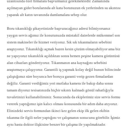
uzantısında özel firmalara başvurmanız gerekmektedir. Zamanında
açılmayan gider borularında alt kata borunuzun ek yerlerinden su akıntısı
yaparak alt katın tavanında damlamalara sebep olur.
Boru tıkanıklığı şikayetinizde başvuracağınız adresi bilmiyorsanız
yaygın servis ağımız ile konutunuzda müstakil dairelerde mükemmel son
sistem makineler ile hizmet veriyoruz. Sık sık tıkanmaların sebebini
araştıyoruz. Tıkanıklığı açmak bazen kesin çözüm olmayabiliyor ama biz
ne yapıyoruz tıkanıklık açıldıktan sonra hemen peşine kamera görüntüsü
alan cihazları gönderiyoruz. Tıkanmanın ana kaynağını sebebini
araştırmaya çalışıyoruz. Garantili iş yapmak kolay değil bunun bilincinde
çalıştığımız süre boyunca her boruya garanti verip gezen firmalardan
değiliz. Garanti verdiğimiz yeri mutlaka kamera ile bakıp daha sonra
tamam diyoruz tesisatınızda hiçbir sıkıntı kalmadı gönül rahatlığıyla
tuvaletinizi kullanabilirsiniz. Sonucunda da ekiplerimiz size servis formu
vererek yaptığımız işin kalıcı olması konusunda bir adım daha atıyoruz.
Elinizdeki servis formundan ikinci kez gelen ekip ilk gelen ekibin
tıkanma ile ilgili neler yaptığını ve çalışmanın sonucunu görebilir. İşimiz
aynı hasta doktor ilişkisine benzer bir çalışma ile yapılmaktadır.