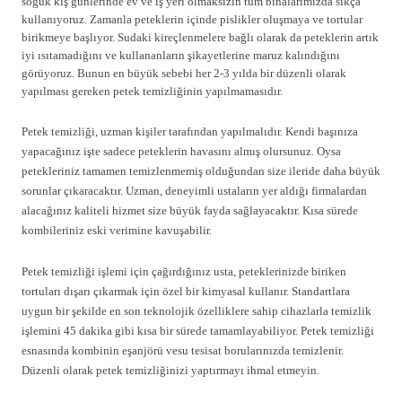
soğuk kış günlerinde ev ve iş yeri olmaksızın tüm binalarımızda sıkça
kullanıyoruz. Zamanla peteklerin içinde pislikler oluşmaya ve tortular
birikmeye başlıyor. Sudaki kireçlenmelere bağlı olarak da peteklerin artık
iyi ısıtamadığını ve kullananların şikayetlerine maruz kalındığını
görüyoruz. Bunun en büyük sebebi her 2-3 yılda bir düzenli olarak
yapılması gereken petek temizliğinin yapılmamasıdır.
Petek temizliği, uzman kişiler tarafından yapılmalıdır. Kendi başınıza
yapacağınız işte sadece peteklerin havasını almış olursunuz. Oysa
petekleriniz tamamen temizlenmemiş olduğundan size ileride daha büyük
sorunlar çıkaracaktır. Uzman, deneyimli ustaların yer aldığı firmalardan
alacağınız kaliteli hizmet size büyük fayda sağlayacaktır. Kısa sürede
kombileriniz eski verimine kavuşabilir.
Petek temizliği işlemi için çağırdığınız usta, peteklerinizde biriken
tortuları dışarı çıkarmak için özel bir kimyasal kullanır. Standartlara
uygun bir şekilde en son teknolojik özelliklere sahip cihazlarla temizlik
işlemini 45 dakika gibi kısa bir sürede tamamlayabiliyor. Petek temizliği
esnasında kombinin eşanjörü vesu tesisat borularınızda temizlenir.
Düzenli olarak petek temizliğinizi yaptırmayı ihmal etmeyin.