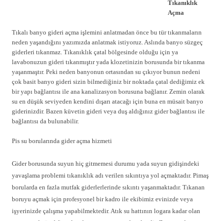
Tıkanıklık
Açma
Tıkalı banyo gideri açma işlemini anlatmadan önce bu tür tıkanmaların
neden yaşandığını yazımızda anlatmak istiyoruz. Aslında banyo süzgeç
giderleri tıkanmaz. Tıkanıklık çatal bölgesinde olduğu için ya
lavabonuzun gideri tıkanmıştır yada klozetinizin borusunda bir tıkanma
yaşanmaştır. Peki neden banyonun ortasından su çıkıyor bunun nedeni
çok basit banyo gideri sizin bilmediğiniz bir noktada çatal dediğimiz ek
bir yapı bağlantısı ile ana kanalizasyon borusuna bağlanır. Zemin olarak
su en düşük seviyeden kendini dışarı atacağı için buna en müsait banyo
giderinizdir. Bazen küvetin gideri veya duş aldığınız gider bağlantısı ile
bağlantısı da bulunabilir.
Pis su borularında gider açma hizmeti
Gider borusunda suyun hiç gitmemesi durumu yada suyun gidişindeki
yavaşlama problemi tıkanıklık adı verilen sıkıntıya yol açmaktadır. Pimaş
borularda en fazla mutfak giderlerlerinde sıkıntı yaşanmaktadır. Tıkanan
boruyu açmak için profesyonel bir kadro ile ekibimiz evinizde veya
işyerinizde çalışma yapabilmektedir. Atık su hattının logara kadar olan