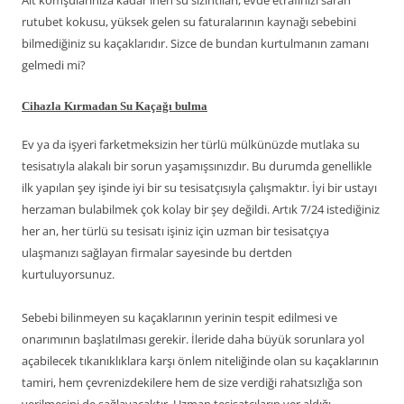
Alt komşularınıza kadar inen su sızıntıları, evde etrafınızı saran
rutubet kokusu, yüksek gelen su faturalarının kaynağı sebebini
bilmediğiniz su kaçaklarıdır. Sizce de bundan kurtulmanın zamanı
gelmedi mi?
Cihazla Kırmadan Su Kaçağı bulma
Ev ya da işyeri farketmeksizin her türlü mülkünüzde mutlaka su
tesisatıyla alakalı bir sorun yaşamışsınızdır. Bu durumda genellikle
ilk yapılan şey işinde iyi bir su tesisatçısıyla çalışmaktır. İyi bir ustayı
herzaman bulabilmek çok kolay bir şey değildi. Artık 7/24 istediğiniz
her an, her türlü su tesisatı işiniz için uzman bir tesisatçıya
ulaşmanızı sağlayan firmalar sayesinde bu dertden
kurtuluyorsunuz.
Sebebi bilinmeyen su kaçaklarının yerinin tespit edilmesi ve
onarımının başlatılması gerekir. İleride daha büyük sorunlara yol
açabilecek tıkanıklıklara karşı önlem niteliğinde olan su kaçaklarının
tamiri, hem çevrenizdekilere hem de size verdiği rahatsızlığa son