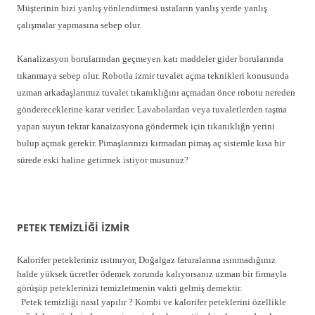
Müşterinin bizi yanlış yönlendirmesi ustaların yanlış yerde yanlış
çalışmalar yapmasına sebep olur.
Kanalizasyon borularından geçmeyen katı maddeler gider borularında
tıkanmaya sebep olur. Robotla izmir tuvalet açma teknikleri konusunda
uzman arkadaşlarımız tuvalet tıkanıklığını açmadan önce robotu nereden
göndereceklerine karar verirler. Lavabolardan veya tuvaletlerden taşma
yapan suyun tekrar kanaizasyona göndermek için tıkanıklığn yerini
bulup açmak gerekir. Pimaşlarınızı kırmadan pimaş aç sistemle kısa bir
sürede eski haline getirmek istiyor musunuz?
PETEK TEMİZLİĞİ İZMİR
Kalorifer petekleriniz ısıtmıyor, Doğalgaz faturalarına ısınmadığınız
halde yüksek ücretler ödemek zorunda kalıyorsanız uzman bir firmayla
görüşüp peteklerinizi temizletmenin vakti gelmiş demektir.
Petek temizliği nasıl yapılır ? Kombi ve kalorifer peteklerini özellikle