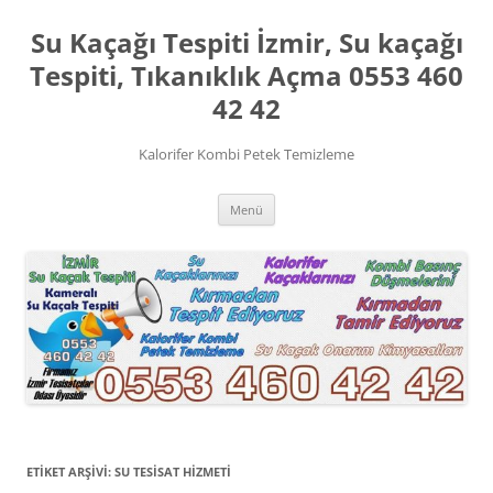
İçeriğe
atla
Su Kaçağı Tespiti İzmir, Su kaçağı
Tespiti, Tıkanıklık Açma 0553 460
42 42
Kalorifer Kombi Petek Temizleme
Menü
ETIKET ARŞIVI:
SU TESISAT HIZMETI