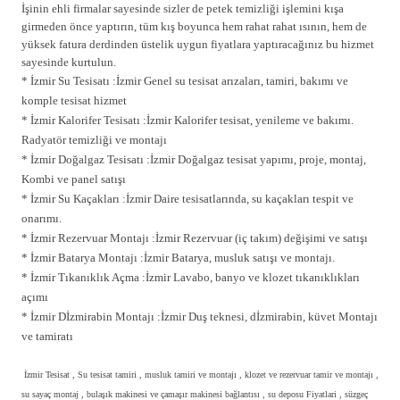
İşinin ehli firmalar sayesinde sizler de petek temizliği işlemini kışa
girmeden önce yaptırın, tüm kış boyunca hem rahat rahat ısının, hem de
yüksek fatura derdinden üstelik uygun fiyatlara yaptıracağınız bu hizmet
sayesinde kurtulun.
* İzmir Su Tesisatı :İzmir Genel su tesisat arızaları, tamiri, bakımı ve
komple tesisat hizmet
* İzmir Kalorifer Tesisatı :İzmir Kalorifer tesisat, yenileme ve bakımı.
Radyatör temizliği ve montajı
* İzmir Doğalgaz Tesisatı :İzmir Doğalgaz tesisat yapımı, proje, montaj,
Kombi ve panel satışı
* İzmir Su Kaçakları :İzmir Daire tesisatlarında, su kaçakları tespit ve
onarımı.
* İzmir Rezervuar Montajı :İzmir Rezervuar (iç takım) değişimi ve satışı
* İzmir Batarya Montajı :İzmir Batarya, musluk satışı ve montajı.
* İzmir Tıkanıklık Açma :İzmir Lavabo, banyo ve klozet tıkanıklıkları
açımı
* İzmir Dİzmirabin Montajı :İzmir Duş teknesi, dİzmirabin, küvet Montajı
ve tamiratı
İzmir Tesisat , Su tesisat tamiri , musluk tamiri ve montajı , klozet ve rezervuar tamir ve montajı ,
su sayaç montaj , bulaşık makinesi ve çamaşır makinesi bağlantısı , su deposu Fiyatlari , süzgeç