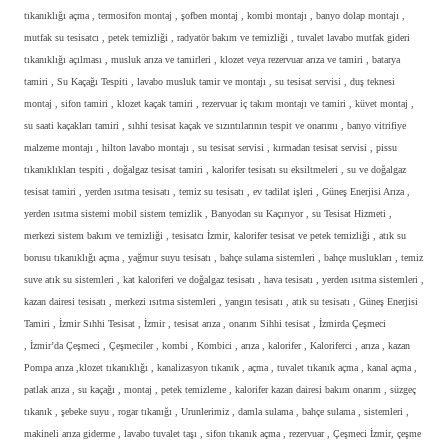
tıkanıklığı açma , termosifon montaj , şofben montaj , kombi montajı , banyo dolap montajı ,
mutfak su tesisatcı , petek temizliği , radyatör bakım ve temizliği , tuvalet lavabo mutfak gideri
tıkanıklığı açılması , musluk arıza ve tamirleri , klozet veya rezervuar arıza ve tamiri , batarya
tamiri , Su Kaçağı Tespiti , lavabo musluk tamir ve montajı , su tesisat servisi , duş teknesi
montaj , sifon tamiri , klozet kaçak tamiri , rezervuar iç takım montajı ve tamiri , küvet montaj ,
su saati kaçakları tamiri , sıhhi tesisat kaçak ve sızıntılarının tespit ve onarımı , banyo vitrifiye
malzeme montajı , hilton lavabo montajı , su tesisat servisi , kırmadan tesisat servisi , pissu
tıkanıklıkları tespiti , doğalgaz tesisat tamiri , kalorifer tesisatı su eksiltmeleri , su ve doğalgaz
tesisat tamiri , yerden ısıtma tesisatı , temiz su tesisatı , ev tadilat işleri , Güneş Enerjisi Arıza ,
yerden ısıtma sistemi mobil sistem temizlik , Banyodan su Kaçırıyor , su Tesisat Hizmeti ,
merkezi sistem bakım ve temizliği , tesisatcı İzmir, kalorifer tesisat ve petek temizliği , atık su
borusu tıkanıklığı açma , yağmur suyu tesisatı , bahçe sulama sistemleri , bahçe muslukları , temiz
suve atık su sistemleri , kat kaloriferi ve doğalgaz tesisatı , hava tesisatı , yerden ısıtma sistemleri ,
kazan dairesi tesisatı , merkezi ısıtma sistemleri , yangın tesisatı , atık su tesisatı , Güneş Enerjisi
Tamiri , İzmir Sıhhi Tesisat , İzmir , tesisat arıza , onarım Sihhi tesisat , İzmirda Çeşmeci
, İzmir’da Çeşmeci , Çeşmeciler , kombi , Kombici , arıza , kalorifer , Kaloriferci , arıza , kazan
Pompa arıza ,klozet tıkanıklığı , kanalizasyon tıkanık , açma , tuvalet tıkanık açma , kanal açma ,
patlak arıza , su kaçağı , montaj , petek temizleme , kalorifer kazan dairesi bakım onarım , süzgeç
tıkanık , şebeke suyu , rogar tıkanığı , Urunlerimiz , damla sulama , bahçe sulama , sistemleri ,
makineli arıza giderme , lavabo tuvalet taşı , sifon tıkanık açma , rezervuar , Çeşmeci İzmir, çeşme