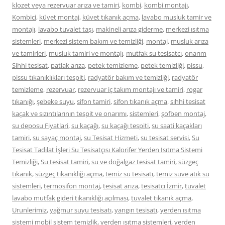
klozet veya rezervuar arıza ve tamiri
,
kombi
,
kombi montajı
,
Kombici
,
küvet montaj
,
küvet tıkanık açma
,
lavabo musluk tamir ve
montajı
,
lavabo tuvalet taşı
,
makineli arıza giderme
,
merkezi ısıtma
sistemleri
,
merkezi sistem bakım ve temizliği
,
montaj
,
musluk arıza
ve tamirleri
,
musluk tamiri ve montajı
,
mutfak su tesisatcı
,
onarım
Sihhi tesisat
,
patlak arıza
,
petek temizleme
,
petek temizliği
,
pissu
,
pissu tıkanıklıkları tespiti
,
radyatör bakım ve temizliği
,
radyatör
temizleme
,
rezervuar
,
rezervuar iç takım montajı ve tamiri
,
rogar
tıkanığı
,
şebeke suyu
,
sifon tamiri
,
sifon tıkanık açma
,
sıhhi tesisat
kaçak ve sızıntılarının tespit ve onarımı
,
sistemleri
,
şofben montaj
,
su deposu Fiyatlari
,
su kaçağı
,
su kaçağı tespiti
,
su saati kaçakları
tamiri
,
su sayaç montaj
,
su Tesisat Hizmeti
,
su tesisat servisi
,
Su
Tesisat Tadilat İşleri Su Tesisatçısı Kalorifer Yerden Isıtma Sistemi
Temizliği
,
Su tesisat tamiri
,
su ve doğalgaz tesisat tamiri
,
süzgeç
tıkanık
,
süzgeç tıkanıklığı açma
,
temiz su tesisatı
,
temiz suve atık su
sistemleri
,
termosifon montaj
,
tesisat arıza
,
tesisatcı İzmir
,
tuvalet
lavabo mutfak gideri tıkanıklığı açılması
,
tuvalet tıkanık açma
,
Urunlerimiz
,
yağmur suyu tesisatı
,
yangın tesisatı
,
yerden ısıtma
sistemi mobil sistem temizlik
,
yerden ısıtma sistemleri
,
yerden