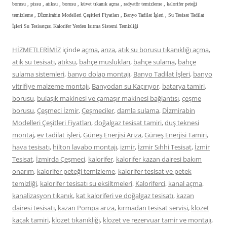
borusu , pissu , atıksu , borusu , küvet tıkanık açma , radyatör temizleme , kalorifer peteği
temizleme , Dİzmirabin Modelleri Çeşitleri Fiyatları , Banyo Tadilat İşleri , Su Tesisat Tadilat
İşleri Su Tesisatçısı Kalorifer Yerden Isıtma Sistemi Temizliği
HİZMETLERİMİZ
içinde
açma
,
arıza
,
atık su borusu tıkanıklığı açma
,
atık su tesisatı
,
atıksu
,
bahçe muslukları
,
bahçe sulama
,
bahçe
sulama sistemleri
,
banyo dolap montajı
,
Banyo Tadilat İşleri
,
banyo
vitrifiye malzeme montajı
,
Banyodan su Kaçırıyor
,
batarya tamiri
,
borusu
,
bulaşık makinesi ve çamaşır makinesi bağlantısı
,
çeşme
borusu
,
Çeşmeci İzmir
,
Çeşmeciler
,
damla sulama
,
Dİzmirabin
Modelleri Çeşitleri Fiyatları
,
doğalgaz tesisat tamiri
,
duş teknesi
montaj
,
ev tadilat işleri
,
Güneş Enerjisi Arıza
,
Güneş Enerjisi Tamiri
,
hava tesisatı
,
hilton lavabo montajı
,
izmir
,
İzmir Sıhhi Tesisat
,
İzmir
Tesisat
,
İzmirda Çeşmeci
,
kalorifer
,
kalorifer kazan dairesi bakım
onarım
,
kalorifer peteği temizleme
,
kalorifer tesisat ve petek
temizliği
,
kalorifer tesisatı su eksiltmeleri
,
Kaloriferci
,
kanal açma
,
kanalizasyon tıkanık
,
kat kaloriferi ve doğalgaz tesisatı
,
kazan
dairesi tesisatı
,
kazan Pompa arıza
,
kırmadan tesisat servisi
,
klozet
kaçak tamiri
,
klozet tıkanıklığı
,
klozet ve rezervuar tamir ve montajı
,