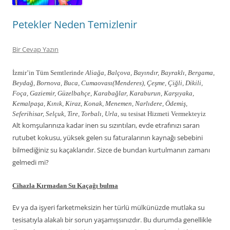
Petekler Neden Temizlenir
Bir Cevap Yazın
İzmir’in Tüm Semtlerinde
Aliağa, Balçova, Bayındır, Bayraklı, Bergama,
Beydağ, Bornova, Buca, Cumaovası(Menderes), Çeşme, Çiğli, Dikili,
Foça, Gaziemir, Güzelbahçe, Karabağlar, Karaburun, Karşıyaka,
Kemalpaşa, Kınık, Kiraz, Konak, Menemen, Narlıdere, Ödemiş,
Seferihisar, Selçuk, Tire, Torbalı, Urla,
su tesisat Hizmeti Vermekteyiz
Alt komşularınıza kadar inen su sızıntıları, evde etrafınızı saran
rutubet kokusu, yüksek gelen su faturalarının kaynağı sebebini
bilmediğiniz su kaçaklarıdır. Sizce de bundan kurtulmanın zamanı
gelmedi mi?
Cihazla Kırmadan Su Kaçağı bulma
Ev ya da işyeri farketmeksizin her türlü mülkünüzde mutlaka su
tesisatıyla alakalı bir sorun yaşamışsınızdır. Bu durumda genellikle