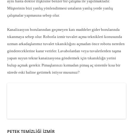
aynı hasta doktor ilişkisine benzer bir çalışma ile yapılmaktadır.
Müşterinin bizi yanlış yönlendirmesi ustaların yanlış yerde yanlış
çalışmalar yapmasına sebep olur.
Kanalizasyon borularından geçmeyen katı maddeler gider borularında
tıkanmaya sebep olur. Robotla izmir tuvalet açma teknikleri konusunda
uzman arkadaşlarımız tuvalet tıkanıklığını açmadan önce robotu nereden
göndereceklerine karar verirler. Lavabolardan veya tuvaletlerden taşma
yapan suyun tekrar kanaizasyona göndermek için tıkanıklığn yerini
bulup açmak gerekir. Pimaşlarınızı kırmadan pimaş aç sistemle kısa bir
sürede eski haline getirmek istiyor musunuz?
PETEK TEMİZLİĞİ İZMİR