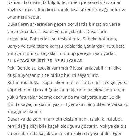
Uzman, konusunda bilgili, tecrübeli personel sizi zaman
kaybı ve masraftan kurtararak, kısa sürede kaçağı bulur ve
onarımını yapar.
Duvarların arkasından geçen borularda bir sızıntı varsa
yine uzmanlar; Tuvalet ve banyolarda, Duvarların
arkasında, Bahçedeki su tesisatında, Şebeke hattında,
Banyo ve tuvaletlere komşu odalarda Çatılardaki rutubete
yol açan tüm su kaçaklarını bulup gereğini yapıyorlar.
SU KAÇAĞI BELİRTİLERİ VE BULGULARI
Peki ‘Bende su kaçağı var mıdır? Nasıl anlayabilirim’ diye
düşünüyorsanız size birkaç belirti sayabiliriz..
Bütün musluklar kapalı iken bile tesisattan bir ses geliyorsa
şüphelenin. Harcadığınız su miktarının az olmasına karşın
yüklü faturalar ödemek zorunda mı kalıyorsunuz? 30 dk.
içinde sayaç miktarını yazın. Eğer aşırı bir yükleme varsa su
kaçağınız olabilir.
Duvar ya da zemin fark etmeksizin nem, ıslaklık, rutubet,
renk değişikliği bile kaçak olduğunu gösterir. Atık ya da pis
su borularında kaçak varsa kötü koku da yayılabilir. Eğer