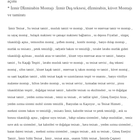
açımı
* İzmir Dİzmirabin Montajı :İzmir Duş teknesi, dİzmirabin, küvet Montajı
ve tamiratı
İzmir Tesisat , Su tesisat tamiri , musluk tamiri ve montajı , klozet ve rezervuar tamir ve montajı ,
su sayaç montaj , bulaşık makinesi ve çamaşır makinesi bağlantısı , su deposu Fiyatlari , süzgeç
tıkanıklığı açma , termosifon montaj , şofben montaj , kombi montajı , banyo dolap montajı ,
mutfak su tesisatcı , petek temizliği , radyatör bakım ve temizliği , tuvalet lavabo mutfak gideri
tıkanıklığı açılması , musluk arıza ve tamirleri , klozet veya rezervuar arıza ve tamiri , batarya
tamiri , Su Kaçağı Tespiti , lavabo musluk tamir ve montajı , su tesisat servisi , duş teknesi
montaj , sifon tamiri , klozet kaçak tamiri , rezervuar iç takım montajı ve tamiri , küvet montaj ,
su saati kaçakları tamiri , sıhhi tesisat kaçak ve sızıntılarının tespit ve onarımı , banyo vitrifiye
malzeme montajı , hilton lavabo montajı , su tesisat servisi , kırmadan tesisat servisi , pissu
tıkanıklıkları tespiti , doğalgaz tesisat tamiri , kalorifer tesisatı su eksiltmeleri , su ve doğalgaz
tesisat tamiri , yerden ısıtma tesisatı , temiz su tesisatı , ev tadilat işleri , Güneş Enerjisi Arıza ,
yerden ısıtma sistemi mobil sistem temizlik , Banyodan su Kaçırıyor , su Tesisat Hizmeti ,
merkezi sistem bakım ve temizliği , tesisatcı İzmir, kalorifer tesisat ve petek temizliği , atık su
borusu tıkanıklığı açma , yağmur suyu tesisatı , bahçe sulama sistemleri , bahçe muslukları , temiz
suve atık su sistemleri , kat kaloriferi ve doğalgaz tesisatı , hava tesisatı , yerden ısıtma sistemleri ,
kazan dairesi tesisatı , merkezi ısıtma sistemleri , yangın tesisatı , atık su tesisatı , Güneş Enerjisi
Tamiri , İzmir Sıhhi Tesisat , İzmir , tesisat arıza , onarım Sihhi tesisat , İzmirda Çeşmeci