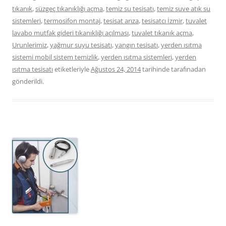
tıkanık
,
süzgeç tıkanıklığı açma
,
temiz su tesisatı
,
temiz suve atık su
sistemleri
,
termosifon montaj
,
tesisat arıza
,
tesisatcı İzmir
,
tuvalet
lavabo mutfak gideri tıkanıklığı açılması
,
tuvalet tıkanık açma
,
Urunlerimiz
,
yağmur suyu tesisatı
,
yangın tesisatı
,
yerden ısıtma
sistemi mobil sistem temizlik
,
yerden ısıtma sistemleri
,
yerden
ısıtma tesisatı
etiketleriyle
Ağustos 24, 2014
tarihinde
tarafınadan
gönderildi.