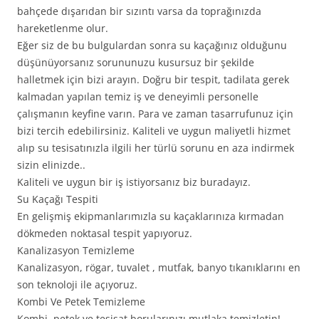
bahçede dışarıdan bir sızıntı varsa da toprağınızda
hareketlenme olur.
Eğer siz de bu bulgulardan sonra su kaçağınız olduğunu
düşünüyorsanız sorununuzu kusursuz bir şekilde
halletmek için bizi arayın. Doğru bir tespit, tadilata gerek
kalmadan yapılan temiz iş ve deneyimli personelle
çalışmanın keyfine varın. Para ve zaman tasarrufunuz için
bizi tercih edebilirsiniz. Kaliteli ve uygun maliyetli hizmet
alıp su tesisatınızla ilgili her türlü sorunu en aza indirmek
sizin elinizde..
Kaliteli ve uygun bir iş istiyorsanız biz buradayız.
Su Kaçağı Tespiti
En gelişmiş ekipmanlarımızla su kaçaklarınıza kırmadan
dökmeden noktasal tespit yapıyoruz.
Kanalizasyon Temizleme
Kanalizasyon, rögar, tuvalet , mutfak, banyo tıkanıklarını en
son teknoloji ile açıyoruz.
Kombi Ve Petek Temizleme
Kombi, petek ve tesisat borularınızı mutlaka temizletin!