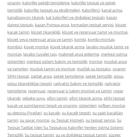
onarım
,
kalorifer peteği temizleme
,
kalorifer tesisat ve petek
temizliği
,
kalorifer tesisatı su eksiltmeleri
,
Kaloriferci
,
kanal açma
,
kanalizasyon tıkanık
,
kat kaloriferi ve doğalgaz tesisatı
,
kazan
dairesi tesisatı
,
kazan Pompa arıza
,
kırmadan tesisat servisi
,
klozet
kaçak tamiri
,
klozet tıkanıklığı
,
klozet ve rezervuar tamir ve montajı
,
klozet veya rezervuar arıza ve tamiri
,
kombi
,
kombi montajı
,
Kombici
,
küvet montaj
,
küvet tıkanık açma
,
lavabo musluk tamir ve
montajı
,
lavabo tuvalet taşı
,
makineli arıza giderme
,
merkezi ısıtma
sistemleri
,
merkezi sistem bakım ve temizliği
,
montaj
,
musluk arıza
ve tamirleri
,
musluk tamiri ve montajı
,
mutfak su tesisatcı
,
onarım
Sihhi tesisat
,
patlak arıza
,
petek temizleme
,
petek temizliği
,
pissu
,
pissu tıkanıklıkları tespiti
,
radyatör bakım ve temizliği
,
radyatör
temizleme
,
rezervuar
,
rezervuar iç takım montajı ve tamiri
,
rogar
tıkanığı
,
şebeke suyu
,
sifon tamiri
,
sifon tıkanık açma
,
sıhhi tesisat
kaçak ve sızıntılarının tespit ve onarımı
,
sistemleri
,
şofben montaj
,
su deposu Fiyatlari
,
su kaçağı
,
su kaçağı tespiti
,
su saati kaçakları
tamiri
,
su sayaç montaj
,
su Tesisat Hizmeti
,
su tesisat servisi
,
Su
Tesisat Tadilat İşleri Su Tesisatçısı Kalorifer Yerden Isıtma Sistemi
Temizliği
,
Su tesisat tamiri
,
su ve doğalgaz tesisat tamiri
,
süzgeç