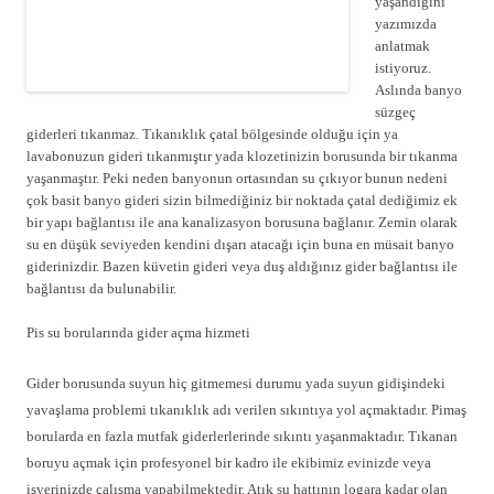
yaşandığını
yazımızda
anlatmak
istiyoruz.
Aslında banyo
süzgeç
giderleri tıkanmaz. Tıkanıklık çatal bölgesinde olduğu için ya
lavabonuzun gideri tıkanmıştır yada klozetinizin borusunda bir tıkanma
yaşanmaştır. Peki neden banyonun ortasından su çıkıyor bunun nedeni
çok basit banyo gideri sizin bilmediğiniz bir noktada çatal dediğimiz ek
bir yapı bağlantısı ile ana kanalizasyon borusuna bağlanır. Zemin olarak
su en düşük seviyeden kendini dışarı atacağı için buna en müsait banyo
giderinizdir. Bazen küvetin gideri veya duş aldığınız gider bağlantısı ile
bağlantısı da bulunabilir.
Pis su borularında gider açma hizmeti
Gider borusunda suyun hiç gitmemesi durumu yada suyun gidişindeki
yavaşlama problemi tıkanıklık adı verilen sıkıntıya yol açmaktadır. Pimaş
borularda en fazla mutfak giderlerlerinde sıkıntı yaşanmaktadır. Tıkanan
boruyu açmak için profesyonel bir kadro ile ekibimiz evinizde veya
işyerinizde çalışma yapabilmektedir. Atık su hattının logara kadar olan