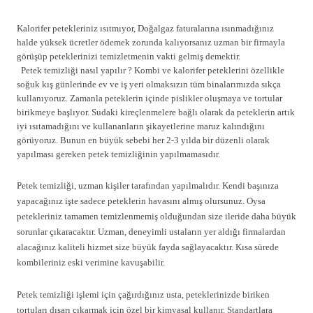
Kalorifer petekleriniz ısıtmıyor, Doğalgaz faturalarına ısınmadığınız
halde yüksek ücretler ödemek zorunda kalıyorsanız uzman bir firmayla
görüşüp peteklerinizi temizletmenin vakti gelmiş demektir.
Petek temizliği nasıl yapılır ? Kombi ve kalorifer peteklerini özellikle
soğuk kış günlerinde ev ve iş yeri olmaksızın tüm binalarımızda sıkça
kullanıyoruz. Zamanla peteklerin içinde pislikler oluşmaya ve tortular
birikmeye başlıyor. Sudaki kireçlenmelere bağlı olarak da peteklerin artık
iyi ısıtamadığını ve kullananların şikayetlerine maruz kalındığını
görüyoruz. Bunun en büyük sebebi her 2-3 yılda bir düzenli olarak
yapılması gereken petek temizliğinin yapılmamasıdır.
Petek temizliği, uzman kişiler tarafından yapılmalıdır. Kendi başınıza
yapacağınız işte sadece peteklerin havasını almış olursunuz. Oysa
petekleriniz tamamen temizlenmemiş olduğundan size ileride daha büyük
sorunlar çıkaracaktır. Uzman, deneyimli ustaların yer aldığı firmalardan
alacağınız kaliteli hizmet size büyük fayda sağlayacaktır. Kısa sürede
kombileriniz eski verimine kavuşabilir.
Petek temizliği işlemi için çağırdığınız usta, peteklerinizde biriken
tortuları dışarı çıkarmak için özel bir kimyasal kullanır. Standartlara