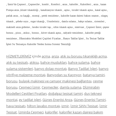
, İzmir’da Çeşmeci , Çeşmeciler , kombi , Kombici , arıza , kalorifer , Kaloriferci , arıza , kazan
Pompa arıza ,klozet tıkanıklığı , kanalizasyon tıkanık , açma , tuvalet tıkanık açma , kanal açma ,
patlak arıza , su kaçağı , montaj , petek temizleme , kalorifer kazan dairesi bakım onarım , süzgeç
tıkanık , şebeke suyu , rogar tıkanığı , Urunlerimiz , damla sulama , bahçe sulama , sistemleri ,
makineli arıza giderme , lavabo tuvalet taşı , sifon tıkanık açma , rezervuar , Çeşmeci İzmir, çeşme
borusu , pissu , atıksu , borusu , küvet tıkanık açma , radyatör temizleme , kalorifer peteği
temizleme , Dİzmirabin Modelleri Çeşitleri Fiyatları , Banyo Tadilat İşleri , Su Tesisat Tadilat
İşleri Su Tesisatçısı Kalorifer Yerden Isıtma Sistemi Temizliği
HİZMETLERİMİZ
içinde
açma
,
arıza
,
atık su borusu tıkanıklığı açma
,
atık su tesisatı
,
atıksu
,
bahçe muslukları
,
bahçe sulama
,
bahçe
sulama sistemleri
,
banyo dolap montajı
,
Banyo Tadilat İşleri
,
banyo
vitrifiye malzeme montajı
,
Banyodan su Kaçırıyor
,
batarya tamiri
,
borusu
,
bulaşık makinesi ve çamaşır makinesi bağlantısı
,
çeşme
borusu
,
Çeşmeci İzmir
,
Çeşmeciler
,
damla sulama
,
Dİzmirabin
Modelleri Çeşitleri Fiyatları
,
doğalgaz tesisat tamiri
,
duş teknesi
montaj
,
ev tadilat işleri
,
Güneş Enerjisi Arıza
,
Güneş Enerjisi Tamiri
,
hava tesisatı
,
hilton lavabo montajı
,
izmir
,
İzmir Sıhhi Tesisat
,
İzmir
Tesisat
,
İzmirda Çeşmeci
,
kalorifer
,
kalorifer kazan dairesi bakım