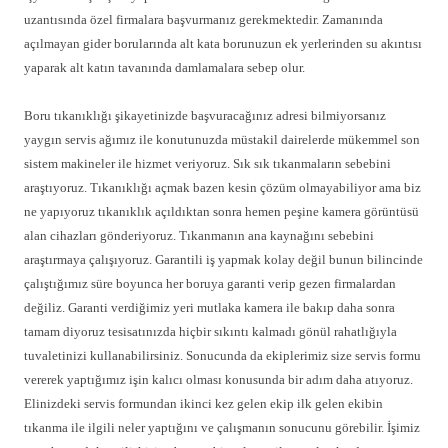
uzantısında özel firmalara başvurmanız gerekmektedir. Zamanında
açılmayan gider borularında alt kata borunuzun ek yerlerinden su akıntısı
yaparak alt katın tavanında damlamalara sebep olur.
Boru tıkanıklığı şikayetinizde başvuracağınız adresi bilmiyorsanız
yaygın servis ağımız ile konutunuzda müstakil dairelerde mükemmel son
sistem makineler ile hizmet veriyoruz. Sık sık tıkanmaların sebebini
araştıyoruz. Tıkanıklığı açmak bazen kesin çözüm olmayabiliyor ama biz
ne yapıyoruz tıkanıklık açıldıktan sonra hemen peşine kamera görüntüsü
alan cihazları gönderiyoruz. Tıkanmanın ana kaynağını sebebini
araştırmaya çalışıyoruz. Garantili iş yapmak kolay değil bunun bilincinde
çalıştığımız süre boyunca her boruya garanti verip gezen firmalardan
değiliz. Garanti verdiğimiz yeri mutlaka kamera ile bakıp daha sonra
tamam diyoruz tesisatınızda hiçbir sıkıntı kalmadı gönül rahatlığıyla
tuvaletinizi kullanabilirsiniz. Sonucunda da ekiplerimiz size servis formu
vererek yaptığımız işin kalıcı olması konusunda bir adım daha atıyoruz.
Elinizdeki servis formundan ikinci kez gelen ekip ilk gelen ekibin
tıkanma ile ilgili neler yaptığını ve çalışmanın sonucunu görebilir. İşimiz