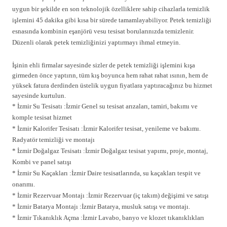
uygun bir şekilde en son teknolojik özelliklere sahip cihazlarla temizlik
işlemini 45 dakika gibi kısa bir sürede tamamlayabiliyor. Petek temizliği
esnasında kombinin eşanjörü vesu tesisat borularınızda temizlenir.
Düzenli olarak petek temizliğinizi yaptırmayı ihmal etmeyin.
İşinin ehli firmalar sayesinde sizler de petek temizliği işlemini kışa
girmeden önce yaptırın, tüm kış boyunca hem rahat rahat ısının, hem de
yüksek fatura derdinden üstelik uygun fiyatlara yaptıracağınız bu hizmet
sayesinde kurtulun.
* İzmir Su Tesisatı :İzmir Genel su tesisat arızaları, tamiri, bakımı ve
komple tesisat hizmet
* İzmir Kalorifer Tesisatı :İzmir Kalorifer tesisat, yenileme ve bakımı.
Radyatör temizliği ve montajı
* İzmir Doğalgaz Tesisatı :İzmir Doğalgaz tesisat yapımı, proje, montaj,
Kombi ve panel satışı
* İzmir Su Kaçakları :İzmir Daire tesisatlarında, su kaçakları tespit ve
onarımı.
* İzmir Rezervuar Montajı :İzmir Rezervuar (iç takım) değişimi ve satışı
* İzmir Batarya Montajı :İzmir Batarya, musluk satışı ve montajı.
* İzmir Tıkanıklık Açma :İzmir Lavabo, banyo ve klozet tıkanıklıkları