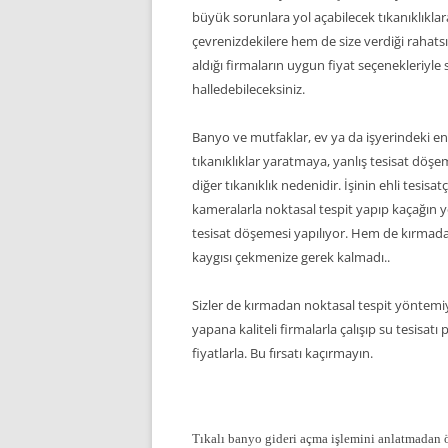
büyük sorunlara yol açabilecek tıkanıklıklar
çevrenizdekilere hem de size verdiği rahatsı
aldığı firmaların uygun fiyat seçenekleriy
halledebileceksiniz.
Banyo ve mutfaklar, ev ya da işyerindeki en
tıkanıklıklar yaratmaya, yanlış tesisat döşe
diğer tıkanıklık nedenidir. İşinin ehli tesisa
kameralarla noktasal tespit yapıp kaçağın ye
tesisat döşemesi yapılıyor. Hem de kırma
kaygısı çekmenize gerek kalmadı..
Sizler de kırmadan noktasal tespit yöntemiy
yapana kaliteli firmalarla çalışıp su tesisa
fiyatlarla. Bu fırsatı kaçırmayın.
Tıkalı banyo gideri açma işlemini anlatmadan 