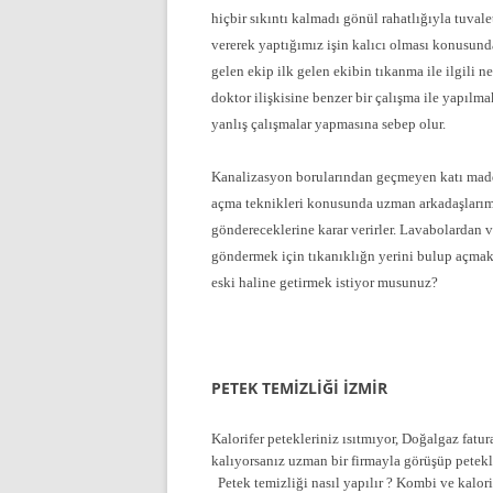
hiçbir sıkıntı kalmadı gönül rahatlığıyla tuvale
vererek yaptığımız işin kalıcı olması konusund
gelen ekip ilk gelen ekibin tıkanma ile ilgili n
doktor ilişkisine benzer bir çalışma ile yapılma
yanlış çalışmalar yapmasına sebep olur.
Kanalizasyon borularından geçmeyen katı madde
açma teknikleri konusunda uzman arkadaşlarımı
göndereceklerine karar verirler. Lavabolardan 
göndermek için tıkanıklığn yerini bulup açmak 
eski haline getirmek istiyor musunuz?
PETEK TEMİZLİĞİ İZMİR
Kalorifer petekleriniz ısıtmıyor, Doğalgaz fat
kalıyorsanız uzman bir firmayla görüşüp petekl
Petek temizliği nasıl yapılır ? Kombi ve kalorif