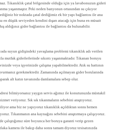
nmaz. Tıkanıklık çatal bölgesinde olduğu için ya lavabonuzun gideri
kanma yaşanmaştır. Peki neden banyonun ortasından su çıkıyor
diğiniz bir noktada çatal dediğimiz ek bir yapı bağlantısı ile ana
u en düşük seviyeden kendini dışarı atacağı için buna en müsait
ş aldığınız gider bağlantısı ile bağlantısı da bulunabilir.
ada suyun gidişindeki yavaşlama problemi tıkanıklık adı verilen
azla mutfak giderlerlerinde sıkıntı yaşanmaktadır. Tıkanan boruyu
vinizde veya işyerinizde çalışma yapabilmektedir. Atık su hattının
başvurmanız gerekmektedir. Zamanında açılmayan gider borularında
aparak alt katın tavanında damlamalara sebep olur.
adresi bilmiyorsanız yaygın servis ağımız ile konutunuzda müstakil
izmet veriyoruz. Sık sık tıkanmaların sebebini araştıyoruz.
iyor ama biz ne yapıyoruz tıkanıklık açıldıktan sonra hemen
iyoruz. Tıkanmanın ana kaynağını sebebini araştırmaya çalışıyoruz.
de çalıştığımız süre boyunca her boruya garanti verip gezen
utlaka kamera ile bakıp daha sonra tamam diyoruz tesisatınızda