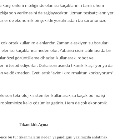
a karşı önlem niteliğinde olan su kaçaklarının tamiri, hem
zlığa son verilmesini de sağlayacaktır. Uzman tesisatçıların yer
le sizler de ekonomik bir şekilde yorulmadan bu sorununuzu
 çok ortak kullanım alanlarıdır. Zamanla eskiyen su boruları
meleri su kaçaklarına neden olur. Yabancı cisim atılması da bir
tçılar özel görüntüleme cihazları kullanarak, robot ve
rini tespit ediyorlar. Daha sonrasında tıkanıklık açılıyor ya da
dan ve dökmeden. Evet artık “evimi kırdırmaktan korkuyorum”
le son teknolojik sistemleri kullanarak su kaçak bulma işi
tı probleminize kalıcı çözümler getirin. Hem de çok ekonomik
Tıkanıklık Açma
önce bu tür tıkanmaların neden yaşandığını yazımızda anlatmak