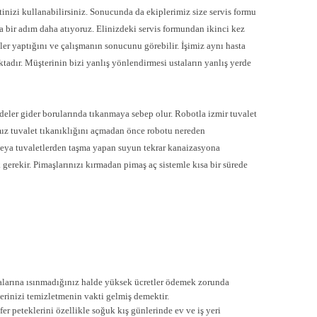
tinizi kullanabilirsiniz. Sonucunda da ekiplerimiz size servis formu
a bir adım daha atıyoruz. Elinizdeki servis formundan ikinci kez
eler yaptığını ve çalışmanın sonucunu görebilir. İşimiz aynı hasta
ktadır. Müşterinin bizi yanlış yönlendirmesi ustaların yanlış yerde
ler gider borularında tıkanmaya sebep olur. Robotla izmir tuvalet
z tuvalet tıkanıklığını açmadan önce robotu nereden
veya tuvaletlerden taşma yapan suyun tekrar kanaizasyona
gerekir. Pimaşlarınızı kırmadan pimaş aç sistemle kısa bir sürede
uralarına ısınmadığınız halde yüksek ücretler ödemek zorunda
erinizi temizletmenin vakti gelmiş demektir.
er peteklerini özellikle soğuk kış günlerinde ev ve iş yeri