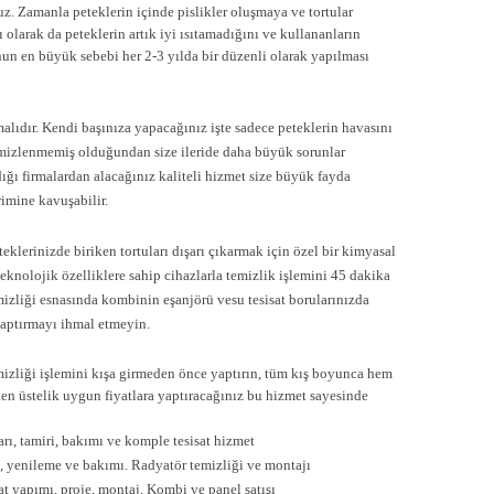
z. Zamanla peteklerin içinde pislikler oluşmaya ve tortular
 olarak da peteklerin artık iyi ısıtamadığını ve kullananların
un en büyük sebebi her 2-3 yılda bir düzenli olarak yapılması
malıdır. Kendi başınıza yapacağınız işte sadece peteklerin havasını
emizlenmemiş olduğundan size ileride daha büyük sorunlar
dığı firmalardan alacağınız kaliteli hizmet size büyük fayda
rimine kavuşabilir.
teklerinizde biriken tortuları dışarı çıkarmak için özel bir kimyasal
teknolojik özelliklere sahip cihazlarla temizlik işlemini 45 dakika
mizliği esnasında kombinin eşanjörü vesu tesisat borularınızda
yaptırmayı ihmal etmeyin.
temizliği işlemini kışa girmeden önce yaptırın, tüm kış boyunca hem
den üstelik uygun fiyatlara yaptıracağınız bu hizmet sayesinde
ları, tamiri, bakımı ve komple tesisat hizmet
sat, yenileme ve bakımı. Radyatör temizliği ve montajı
at yapımı, proje, montaj, Kombi ve panel satışı