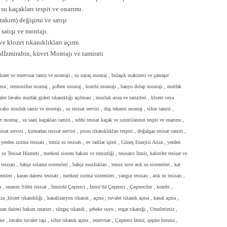
 su kaçakları tespit ve onarımı.
takım) değişimi ve satışı
satışı ve montajı.
e klozet tıkanıklıkları açımı
 dİzmirabin, küvet Montajı ve tamiratı
klozet ve rezervuar tamir ve montajı , su sayaç montaj , bulaşık makinesi ve çamaşır
 açma , termosifon montaj , şofben montaj , kombi montajı , banyo dolap montajı , mutfak
valet lavabo mutfak gideri tıkanıklığı açılması , musluk arıza ve tamirleri , klozet veya
lavabo musluk tamir ve montajı , su tesisat servisi , duş teknesi montaj , sifon tamiri ,
 montaj , su saati kaçakları tamiri , sıhhi tesisat kaçak ve sızıntılarının tespit ve onarımı ,
at servisi , kırmadan tesisat servisi , pissu tıkanıklıkları tespiti , doğalgaz tesisat tamiri ,
 yerden ısıtma tesisatı , temiz su tesisatı , ev tadilat işleri , Güneş Enerjisi Arıza , yerden
u Tesisat Hizmeti , merkezi sistem bakım ve temizliği , tesisatcı İzmir, kalorifer tesisat ve
tesisatı , bahçe sulama sistemleri , bahçe muslukları , temiz suve atık su sistemleri , kat
emleri , kazan dairesi tesisatı , merkezi ısıtma sistemleri , yangın tesisatı , atık su tesisatı ,
ıza , onarım Sihhi tesisat , İzmirda Çeşmeci , İzmir’da Çeşmeci , Çeşmeciler , kombi ,
rıza ,klozet tıkanıklığı , kanalizasyon tıkanık , açma , tuvalet tıkanık açma , kanal açma ,
azan dairesi bakım onarım , süzgeç tıkanık , şebeke suyu , rogar tıkanığı , Urunlerimiz ,
e , lavabo tuvalet taşı , sifon tıkanık açma , rezervuar , Çeşmeci İzmir, çeşme borusu ,