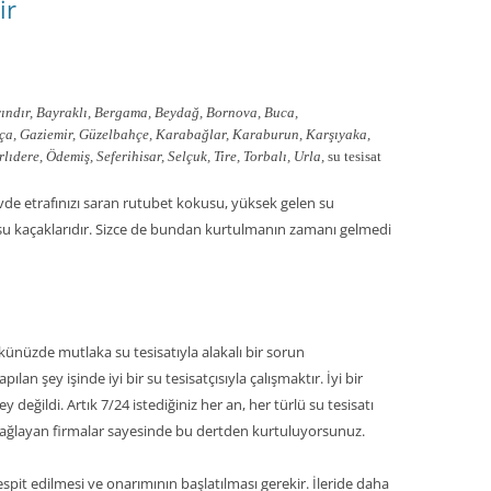
ir
ındır, Bayraklı, Bergama, Beydağ, Bornova, Buca,
oça, Gaziemir, Güzelbahçe, Karabağlar, Karaburun, Karşıyaka,
dere, Ödemiş, Seferihisar, Selçuk, Tire, Torbalı, Urla,
su tesisat
 evde etrafınızı saran rutubet kokusu, yüksek gelen su
 su kaçaklarıdır. Sizce de bundan kurtulmanın zamanı gelmedi
künüzde mutlaka su tesisatıyla alakalı bir sorun
lan şey işinde iyi bir su tesisatçısıyla çalışmaktır. İyi bir
değildi. Artık 7/24 istediğiniz her an, her türlü su tesisatı
ı sağlayan firmalar sayesinde bu dertden kurtuluyorsunuz.
spit edilmesi ve onarımının başlatılması gerekir. İleride daha