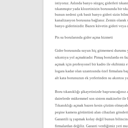
istiyoruz. Aslında banyo süzgeç giderleri tıka
tıkanmıştır yada klozetinizin borusunda bir tı
bunun nedeni çok basit banyo gideri sizin bilme
kanalizasyon borusuna bağlanır. Zemin olarak s
banyo giderinizdir. Bazen küvetin gideri veya du
Pis su borularında gider açma hizmeti
Gider borusunda suyun hiç gitmemesi durumu y
sıkıntıya yol açmaktadır. Pimaş borularda en f
açmak için profesyonel bir kadro ile ekibimiz e
logara kadar olan uzantısında özel firmalara 
alt kata borunuzun ek yerlerinden su akıntısı y
Boru tıkanıklığı şikayetinizde başvuracağınız 
dairelerde mükemmel son sistem makineler ile h
Tıkanıklığı açmak bazen kesin çözüm olmayabil
peşine kamera görüntüsü alan cihazları gönder
Garantili iş yapmak kolay değil bunun bilincin
firmalardan değiliz. Garanti verdiğimiz yeri m