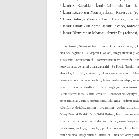
* İzmir Su Kaçakları :İzmir Daire tesisatlarında,
* İzmir Rezervuar Montajı :İzmir Rezervuar (iç 
* İzmir Batarya Montajı :İzmir Batarya, musluk 
* İzmir Tıkanıklık Açma :İzmir Lavabo, banyo v
* İzmir Dİzmirabin Montajı :İzmir Duş teknesi,
İzmir Tesisat , Su tesisat tamiri , musluk tamiri ve montajı , 
makinesi bağlantısı , su deposu Fiyatlari , süzgeç tıkanıklığı
su tesisatcı , petek temizliği , radyatör bakım ve temizliği , tu
rezervuar arıza ve tamiri , batarya tamiri , Su Kaçağı Tespiti , 
klozet kaçak tamiri , rezervuar iç takım montajı ve tamiri , küvet
banyo vitrifiye malzeme montajı , hilton lavabo montajı , su tesis
kalorifer tesisatı su eksiltmeleri , su ve doğalgaz tesisat tamiri ,
ısıtma sistemi mobil sistem temizlik , Banyodan su Kaçırıyor , s
petek temizliği , atık su borusu tıkanıklığı açma , yağmur suyu 
kaloriferi ve doğalgaz tesisatı , hava tesisatı , yerden ısıtma sist
Güneş Enerjisi Tamiri , İzmir Sıhhi Tesisat , İzmir , tesisat ar
Kombici , arıza , kalorifer , Kaloriferci , arıza , kazan Pompa a
patlak arıza , su kaçağı , montaj , petek temizleme , kalorifer k
damla sulama , bahçe sulama , sistemleri , makineli arıza giderm