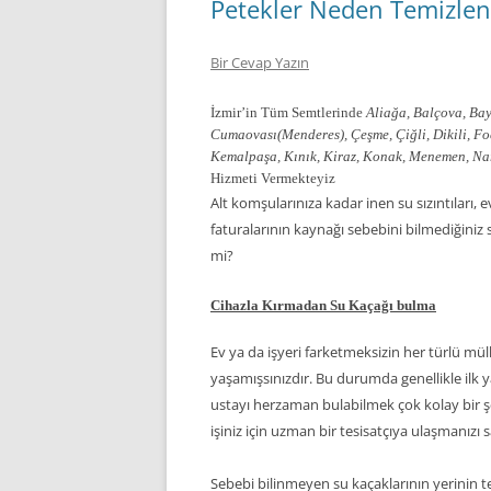
Petekler Neden Temizlen
Bir Cevap Yazın
İzmir’in Tüm Semtlerinde
Aliağa, Balçova, Bay
Cumaovası(Menderes), Çeşme, Çiğli, Dikili, F
Kemalpaşa, Kınık, Kiraz, Konak, Menemen, Narlı
Hizmeti Vermekteyiz
Alt komşularınıza kadar inen su sızıntıları,
faturalarının kaynağı sebebini bilmediğiniz
mi?
Cihazla Kırmadan Su Kaçağı bulma
Ev ya da işyeri farketmeksizin her türlü mül
yaşamışsınızdır. Bu durumda genellikle ilk yapı
ustayı herzaman bulabilmek çok kolay bir şey 
işiniz için uzman bir tesisatçıya ulaşmanız
Sebebi bilinmeyen su kaçaklarının yerinin te