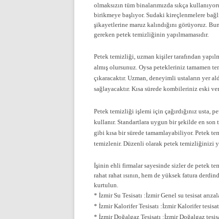
olmaksızın tüm binalarımızda sıkça kullanıyoru
birikmeye başlıyor. Sudaki kireçlenmelere bağlı
şikayetlerine maruz kalındığını görüyoruz. Bun
gereken petek temizliğinin yapılmamasıdır.
Petek temizliği, uzman kişiler tarafından yapıl
almış olursunuz. Oysa petekleriniz tamamen t
çıkaracaktır. Uzman, deneyimli ustaların yer al
sağlayacaktır. Kısa sürede kombileriniz eski ve
Petek temizliği işlemi için çağırdığınız usta, pe
kullanır. Standartlara uygun bir şekilde en son 
gibi kısa bir sürede tamamlayabiliyor. Petek te
temizlenir. Düzenli olarak petek temizliğinizi 
İşinin ehli firmalar sayesinde sizler de petek 
rahat rahat ısının, hem de yüksek fatura derdin
kurtulun.
* İzmir Su Tesisatı :İzmir Genel su tesisat arıza
* İzmir Kalorifer Tesisatı :İzmir Kalorifer tesi
* İzmir Doğalgaz Tesisatı :İzmir Doğalgaz tesis