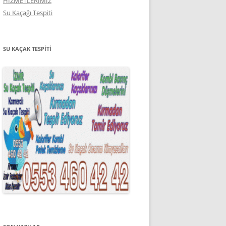
HİZMETLERİMİZ
Su Kaçağı Tespiti
SU KAÇAK TESPITI