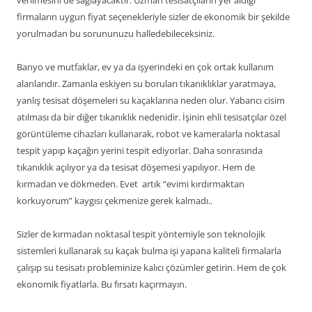
verilmesini de sağlayacaktır. Uzman tesisatçıların yer aldığı
firmaların uygun fiyat seçenekleriyle sizler de ekonomik bir şekilde
yorulmadan bu sorununuzu halledebileceksiniz.
Banyo ve mutfaklar, ev ya da işyerindeki en çok ortak kullanım
alanlarıdır. Zamanla eskiyen su boruları tıkanıklıklar yaratmaya,
yanlış tesisat döşemeleri su kaçaklarına neden olur. Yabancı cisim
atılması da bir diğer tıkanıklık nedenidir. İşinin ehli tesisatçılar özel
görüntüleme cihazları kullanarak, robot ve kameralarla noktasal
tespit yapıp kaçağın yerini tespit ediyorlar. Daha sonrasında
tıkanıklık açılıyor ya da tesisat döşemesi yapılıyor. Hem de
kırmadan ve dökmeden. Evet artık “evimi kırdırmaktan
korkuyorum” kaygısı çekmenize gerek kalmadı..
Sizler de kırmadan noktasal tespit yöntemiyle son teknolojik
sistemleri kullanarak su kaçak bulma işi yapana kaliteli firmalarla
çalışıp su tesisatı probleminize kalıcı çözümler getirin. Hem de çok
ekonomik fiyatlarla. Bu fırsatı kaçırmayın.