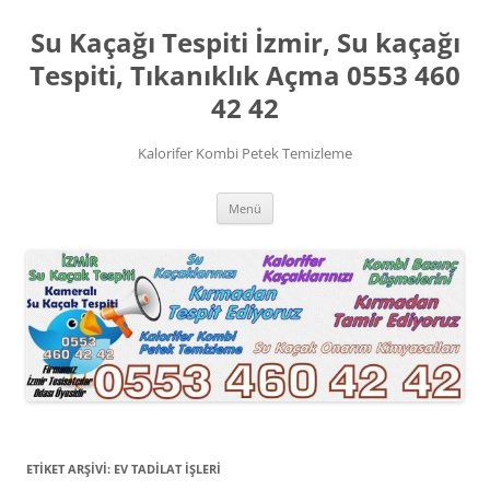
İçeriğe
atla
Su Kaçağı Tespiti İzmir, Su kaçağı
Tespiti, Tıkanıklık Açma 0553 460
42 42
Kalorifer Kombi Petek Temizleme
Menü
ETIKET ARŞIVI:
EV TADILAT IŞLERI