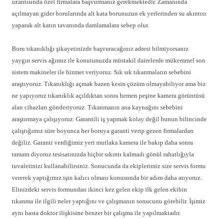
uzantısında özel firmalara başvurmanız gerekmektedir. Zamanında
açılmayan gider borularında alt kata borunuzun ek yerlerinden su akıntısı
yaparak alt katın tavanında damlamalara sebep olur.
Boru tıkanıklığı şikayetinizde başvuracağınız adresi bilmiyorsanız
yaygın servis ağımız ile konutunuzda müstakil dairelerde mükemmel son
sistem makineler ile hizmet veriyoruz. Sık sık tıkanmaların sebebini
araştıyoruz. Tıkanıklığı açmak bazen kesin çözüm olmayabiliyor ama biz
ne yapıyoruz tıkanıklık açıldıktan sonra hemen peşine kamera görüntüsü
alan cihazları gönderiyoruz. Tıkanmanın ana kaynağını sebebini
araştırmaya çalışıyoruz. Garantili iş yapmak kolay değil bunun bilincinde
çalıştığımız süre boyunca her boruya garanti verip gezen firmalardan
değiliz. Garanti verdiğimiz yeri mutlaka kamera ile bakıp daha sonra
tamam diyoruz tesisatınızda hiçbir sıkıntı kalmadı gönül rahatlığıyla
tuvaletinizi kullanabilirsiniz. Sonucunda da ekiplerimiz size servis formu
vererek yaptığımız işin kalıcı olması konusunda bir adım daha atıyoruz.
Elinizdeki servis formundan ikinci kez gelen ekip ilk gelen ekibin
tıkanma ile ilgili neler yaptığını ve çalışmanın sonucunu görebilir. İşimiz
aynı hasta doktor ilişkisine benzer bir çalışma ile yapılmaktadır.