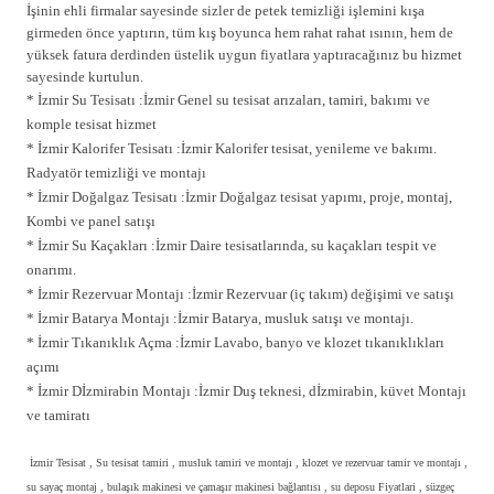
İşinin ehli firmalar sayesinde sizler de petek temizliği işlemini kışa
girmeden önce yaptırın, tüm kış boyunca hem rahat rahat ısının, hem de
yüksek fatura derdinden üstelik uygun fiyatlara yaptıracağınız bu hizmet
sayesinde kurtulun.
* İzmir Su Tesisatı :İzmir Genel su tesisat arızaları, tamiri, bakımı ve
komple tesisat hizmet
* İzmir Kalorifer Tesisatı :İzmir Kalorifer tesisat, yenileme ve bakımı.
Radyatör temizliği ve montajı
* İzmir Doğalgaz Tesisatı :İzmir Doğalgaz tesisat yapımı, proje, montaj,
Kombi ve panel satışı
* İzmir Su Kaçakları :İzmir Daire tesisatlarında, su kaçakları tespit ve
onarımı.
* İzmir Rezervuar Montajı :İzmir Rezervuar (iç takım) değişimi ve satışı
* İzmir Batarya Montajı :İzmir Batarya, musluk satışı ve montajı.
* İzmir Tıkanıklık Açma :İzmir Lavabo, banyo ve klozet tıkanıklıkları
açımı
* İzmir Dİzmirabin Montajı :İzmir Duş teknesi, dİzmirabin, küvet Montajı
ve tamiratı
İzmir Tesisat , Su tesisat tamiri , musluk tamiri ve montajı , klozet ve rezervuar tamir ve montajı ,
su sayaç montaj , bulaşık makinesi ve çamaşır makinesi bağlantısı , su deposu Fiyatlari , süzgeç