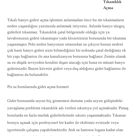
Tıkanıklık
Açma
Tıkalı banyo gideri açma işlemini anlatmadan önce bu tür tıkanmaların
neden yaşandığını yazımızda anlatmak istiyoruz. Aslında banyo süzgeç
giderleri tıkanmaz. Tıkanıklık çatal bölgesinde olduğu için ya
lavabonuzun gideri tıkanmıştır yada klozetinizin borusunda bir tıkanma
yaşanmaştır. Peki neden banyonun ortasından su çıkıyor bunun nedeni
çok basit banyo gideri sizin bilmediğiniz bir noktada çatal dediğimiz ek
bir yapı bağlantısı ile ana kanalizasyon borusuna bağlanır. Zemin olarak
su en düşük seviyeden kendini dışarı atacağı için buna en müsait banyo
giderinizdir. Bazen küvetin gideri veya duş aldığınız gider bağlantısı ile
bağlantısı da bulunabilir.
Pis su borularında gider açma hizmeti
Gider borusunda suyun hiç gitmemesi durumu yada suyun gidişindeki
yavaşlama problemi tıkanıklık adı verilen sıkıntıya yol açmaktadır. Pimaş
borularda en fazla mutfak giderlerlerinde sıkıntı yaşanmaktadır. Tıkanan
boruyu açmak için profesyonel bir kadro ile ekibimiz evinizde veya
işyerinizde çalışma yapabilmektedir. Atık su hattının logara kadar olan