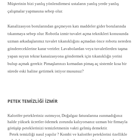
Müşterinin bizi yanlış yönlendirmesi ustaların yanlış yerde yanlış
çalışmalar yapmasına sebep olur.
Kanalizasyon borularından geçmeyen katı maddeler gider borularında
tıkanmaya sebep olur. Robotla izmir tuvalet açma teknikleri konusunda
uzman arkadaşlarımız tuvalet tıkanıklığını açmadan önce robotu nereden
göndereceklerine karar verirler. Lavabolardan veya tuvaletlerden taşma
yapan suyun tekrar kanaizasyona göndermek için tıkanıklığn yerini
bulup açmak gerekir. Pimaşlarınızı kırmadan pimaş aç sistemle kısa bir
sürede eski haline getirmek istiyor musunuz?
PETEK TEMİZLİĞİ İZMİR
Kalorifer petekleriniz ısıtmıyor, Doğalgaz faturalarına ısınmadığınız
halde yüksek ücretler ödemek zorunda kalıyorsanız uzman bir firmayla
görüşüp peteklerinizi temizletmenin vakti gelmiş demektir.
Petek temizliği nasıl yapılır ? Kombi ve kalorifer peteklerini özellikle