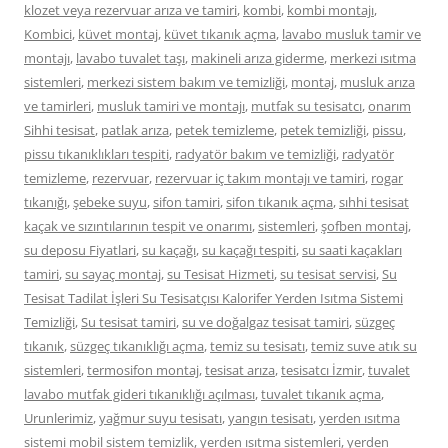
klozet veya rezervuar arıza ve tamiri
,
kombi
,
kombi montajı
,
Kombici
,
küvet montaj
,
küvet tıkanık açma
,
lavabo musluk tamir ve
montajı
,
lavabo tuvalet taşı
,
makineli arıza giderme
,
merkezi ısıtma
sistemleri
,
merkezi sistem bakım ve temizliği
,
montaj
,
musluk arıza
ve tamirleri
,
musluk tamiri ve montajı
,
mutfak su tesisatcı
,
onarım
Sihhi tesisat
,
patlak arıza
,
petek temizleme
,
petek temizliği
,
pissu
,
pissu tıkanıklıkları tespiti
,
radyatör bakım ve temizliği
,
radyatör
temizleme
,
rezervuar
,
rezervuar iç takım montajı ve tamiri
,
rogar
tıkanığı
,
şebeke suyu
,
sifon tamiri
,
sifon tıkanık açma
,
sıhhi tesisat
kaçak ve sızıntılarının tespit ve onarımı
,
sistemleri
,
şofben montaj
,
su deposu Fiyatlari
,
su kaçağı
,
su kaçağı tespiti
,
su saati kaçakları
tamiri
,
su sayaç montaj
,
su Tesisat Hizmeti
,
su tesisat servisi
,
Su
Tesisat Tadilat İşleri Su Tesisatçısı Kalorifer Yerden Isıtma Sistemi
Temizliği
,
Su tesisat tamiri
,
su ve doğalgaz tesisat tamiri
,
süzgeç
tıkanık
,
süzgeç tıkanıklığı açma
,
temiz su tesisatı
,
temiz suve atık su
sistemleri
,
termosifon montaj
,
tesisat arıza
,
tesisatcı İzmir
,
tuvalet
lavabo mutfak gideri tıkanıklığı açılması
,
tuvalet tıkanık açma
,
Urunlerimiz
,
yağmur suyu tesisatı
,
yangın tesisatı
,
yerden ısıtma
sistemi mobil sistem temizlik
,
yerden ısıtma sistemleri
,
yerden