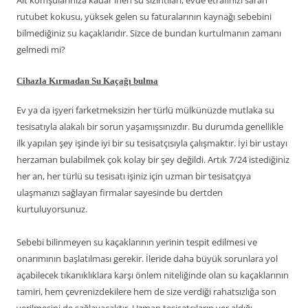
Alt komşularınıza kadar inen su sızıntıları, evde etrafınızı saran
rutubet kokusu, yüksek gelen su faturalarının kaynağı sebebini
bilmediğiniz su kaçaklarıdır. Sizce de bundan kurtulmanın zamanı
gelmedi mi?
Cihazla Kırmadan Su Kaçağı bulma
Ev ya da işyeri farketmeksizin her türlü mülkünüzde mutlaka su
tesisatıyla alakalı bir sorun yaşamışsınızdır. Bu durumda genellikle
ilk yapılan şey işinde iyi bir su tesisatçısıyla çalışmaktır. İyi bir ustayı
herzaman bulabilmek çok kolay bir şey değildi. Artık 7/24 istediğiniz
her an, her türlü su tesisatı işiniz için uzman bir tesisatçıya
ulaşmanızı sağlayan firmalar sayesinde bu dertden
kurtuluyorsunuz.
Sebebi bilinmeyen su kaçaklarının yerinin tespit edilmesi ve
onarımının başlatılması gerekir. İleride daha büyük sorunlara yol
açabilecek tıkanıklıklara karşı önlem niteliğinde olan su kaçaklarının
tamiri, hem çevrenizdekilere hem de size verdiği rahatsızlığa son