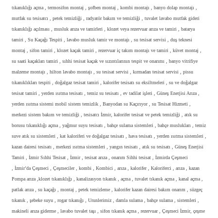
tıkanıklığı açma , termosifon montaj , şofben montaj , kombi montajı , banyo dolap montajı ,
mutfak su tesisatcı , petek temizliği , radyatör bakım ve temizliği , tuvalet lavabo mutfak gideri
tıkanıklığı açılması , musluk arıza ve tamirleri , klozet veya rezervuar arıza ve tamiri , batarya
tamiri , Su Kaçağı Tespiti , lavabo musluk tamir ve montajı , su tesisat servisi , duş teknesi
montaj , sifon tamiri , klozet kaçak tamiri , rezervuar iç takım montajı ve tamiri , küvet montaj ,
su saati kaçakları tamiri , sıhhi tesisat kaçak ve sızıntılarının tespit ve onarımı , banyo vitrifiye
malzeme montajı , hilton lavabo montajı , su tesisat servisi , kırmadan tesisat servisi , pissu
tıkanıklıkları tespiti , doğalgaz tesisat tamiri , kalorifer tesisatı su eksiltmeleri , su ve doğalgaz
tesisat tamiri , yerden ısıtma tesisatı , temiz su tesisatı , ev tadilat işleri , Güneş Enerjisi Arıza ,
yerden ısıtma sistemi mobil sistem temizlik , Banyodan su Kaçırıyor , su Tesisat Hizmeti ,
merkezi sistem bakım ve temizliği , tesisatcı İzmir, kalorifer tesisat ve petek temizliği , atık su
borusu tıkanıklığı açma , yağmur suyu tesisatı , bahçe sulama sistemleri , bahçe muslukları , temiz
suve atık su sistemleri , kat kaloriferi ve doğalgaz tesisatı , hava tesisatı , yerden ısıtma sistemleri ,
kazan dairesi tesisatı , merkezi ısıtma sistemleri , yangın tesisatı , atık su tesisatı , Güneş Enerjisi
Tamiri , İzmir Sıhhi Tesisat , İzmir , tesisat arıza , onarım Sihhi tesisat , İzmirda Çeşmeci
, İzmir’da Çeşmeci , Çeşmeciler , kombi , Kombici , arıza , kalorifer , Kaloriferci , arıza , kazan
Pompa arıza ,klozet tıkanıklığı , kanalizasyon tıkanık , açma , tuvalet tıkanık açma , kanal açma ,
patlak arıza , su kaçağı , montaj , petek temizleme , kalorifer kazan dairesi bakım onarım , süzgeç
tıkanık , şebeke suyu , rogar tıkanığı , Urunlerimiz , damla sulama , bahçe sulama , sistemleri ,
makineli arıza giderme , lavabo tuvalet taşı , sifon tıkanık açma , rezervuar , Çeşmeci İzmir, çeşme