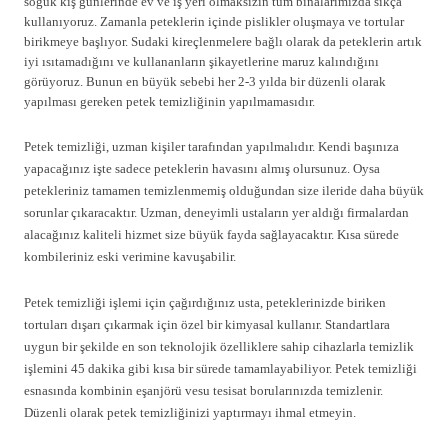
soğuk kış günlerinde ev ve iş yeri olmaksızın tüm binalarımızda sıkça
kullanıyoruz. Zamanla peteklerin içinde pislikler oluşmaya ve tortular
birikmeye başlıyor. Sudaki kireçlenmelere bağlı olarak da peteklerin artık
iyi ısıtamadığını ve kullananların şikayetlerine maruz kalındığını
görüyoruz. Bunun en büyük sebebi her 2-3 yılda bir düzenli olarak
yapılması gereken petek temizliğinin yapılmamasıdır.
Petek temizliği, uzman kişiler tarafından yapılmalıdır. Kendi başınıza
yapacağınız işte sadece peteklerin havasını almış olursunuz. Oysa
petekleriniz tamamen temizlenmemiş olduğundan size ileride daha büyük
sorunlar çıkaracaktır. Uzman, deneyimli ustaların yer aldığı firmalardan
alacağınız kaliteli hizmet size büyük fayda sağlayacaktır. Kısa sürede
kombileriniz eski verimine kavuşabilir.
Petek temizliği işlemi için çağırdığınız usta, peteklerinizde biriken
tortuları dışarı çıkarmak için özel bir kimyasal kullanır. Standartlara
uygun bir şekilde en son teknolojik özelliklere sahip cihazlarla temizlik
işlemini 45 dakika gibi kısa bir sürede tamamlayabiliyor. Petek temizliği
esnasında kombinin eşanjörü vesu tesisat borularınızda temizlenir.
Düzenli olarak petek temizliğinizi yaptırmayı ihmal etmeyin.