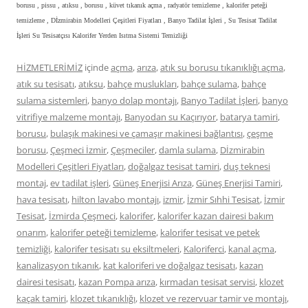
borusu , pissu , atıksu , borusu , küvet tıkanık açma , radyatör temizleme , kalorifer peteği
temizleme , Dİzmirabin Modelleri Çeşitleri Fiyatları , Banyo Tadilat İşleri , Su Tesisat Tadilat
İşleri Su Tesisatçısı Kalorifer Yerden Isıtma Sistemi Temizliği
HİZMETLERİMİZ
içinde
açma
,
arıza
,
atık su borusu tıkanıklığı açma
,
atık su tesisatı
,
atıksu
,
bahçe muslukları
,
bahçe sulama
,
bahçe
sulama sistemleri
,
banyo dolap montajı
,
Banyo Tadilat İşleri
,
banyo
vitrifiye malzeme montajı
,
Banyodan su Kaçırıyor
,
batarya tamiri
,
borusu
,
bulaşık makinesi ve çamaşır makinesi bağlantısı
,
çeşme
borusu
,
Çeşmeci İzmir
,
Çeşmeciler
,
damla sulama
,
Dİzmirabin
Modelleri Çeşitleri Fiyatları
,
doğalgaz tesisat tamiri
,
duş teknesi
montaj
,
ev tadilat işleri
,
Güneş Enerjisi Arıza
,
Güneş Enerjisi Tamiri
,
hava tesisatı
,
hilton lavabo montajı
,
izmir
,
İzmir Sıhhi Tesisat
,
İzmir
Tesisat
,
İzmirda Çeşmeci
,
kalorifer
,
kalorifer kazan dairesi bakım
onarım
,
kalorifer peteği temizleme
,
kalorifer tesisat ve petek
temizliği
,
kalorifer tesisatı su eksiltmeleri
,
Kaloriferci
,
kanal açma
,
kanalizasyon tıkanık
,
kat kaloriferi ve doğalgaz tesisatı
,
kazan
dairesi tesisatı
,
kazan Pompa arıza
,
kırmadan tesisat servisi
,
klozet
kaçak tamiri
,
klozet tıkanıklığı
,
klozet ve rezervuar tamir ve montajı
,