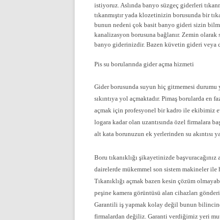
istiyoruz. Aslında banyo süzgeç giderleri tıka
tıkanmıştır yada klozetinizin borusunda bir tı
bunun nedeni çok basit banyo gideri sizin bilme
kanalizasyon borusuna bağlanır. Zemin olarak s
banyo giderinizdir. Bazen küvetin gideri veya du
Pis su borularında gider açma hizmeti
Gider borusunda suyun hiç gitmemesi durumu y
sıkıntıya yol açmaktadır. Pimaş borularda en f
açmak için profesyonel bir kadro ile ekibimiz e
logara kadar olan uzantısında özel firmalara 
alt kata borunuzun ek yerlerinden su akıntısı y
Boru tıkanıklığı şikayetinizde başvuracağınız 
dairelerde mükemmel son sistem makineler ile h
Tıkanıklığı açmak bazen kesin çözüm olmayabil
peşine kamera görüntüsü alan cihazları gönder
Garantili iş yapmak kolay değil bunun bilincin
firmalardan değiliz. Garanti verdiğimiz yeri m