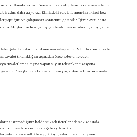
tinizi kullanabilirsiniz. Sonucunda da ekiplerimiz size servis formu
a bir adım daha atıyoruz. Elinizdeki servis formundan ikinci kez
eler yaptığını ve çalışmanın sonucunu görebilir. İşimiz aynı hasta
ktadır. Müşterinin bizi yanlış yönlendirmesi ustaların yanlış yerde
ler gider borularında tıkanmaya sebep olur. Robotla izmir tuvalet
z tuvalet tıkanıklığını açmadan önce robotu nereden
veya tuvaletlerden taşma yapan suyun tekrar kanaizasyona
gerekir. Pimaşlarınızı kırmadan pimaş aç sistemle kısa bir sürede
uralarına ısınmadığınız halde yüksek ücretler ödemek zorunda
erinizi temizletmenin vakti gelmiş demektir.
er peteklerini özellikle soğuk kış günlerinde ev ve iş yeri