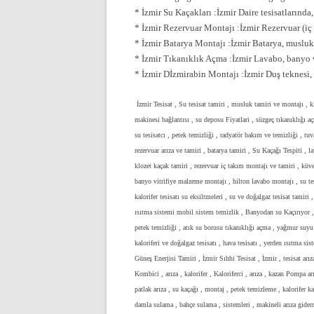
* İzmir Su Kaçakları :İzmir Daire tesisatlarında,
* İzmir Rezervuar Montajı :İzmir Rezervuar (iç 
* İzmir Batarya Montajı :İzmir Batarya, musluk 
* İzmir Tıkanıklık Açma :İzmir Lavabo, banyo v
* İzmir Dİzmirabin Montajı :İzmir Duş teknesi,
İzmir Tesisat , Su tesisat tamiri , musluk tamiri ve montajı , 
makinesi bağlantısı , su deposu Fiyatlari , süzgeç tıkanıklığı
su tesisatcı , petek temizliği , radyatör bakım ve temizliği , tu
rezervuar arıza ve tamiri , batarya tamiri , Su Kaçağı Tespiti , 
klozet kaçak tamiri , rezervuar iç takım montajı ve tamiri , küvet
banyo vitrifiye malzeme montajı , hilton lavabo montajı , su tesis
kalorifer tesisatı su eksiltmeleri , su ve doğalgaz tesisat tamiri ,
ısıtma sistemi mobil sistem temizlik , Banyodan su Kaçırıyor , s
petek temizliği , atık su borusu tıkanıklığı açma , yağmur suyu 
kaloriferi ve doğalgaz tesisatı , hava tesisatı , yerden ısıtma sist
Güneş Enerjisi Tamiri , İzmir Sıhhi Tesisat , İzmir , tesisat ar
Kombici , arıza , kalorifer , Kaloriferci , arıza , kazan Pompa a
patlak arıza , su kaçağı , montaj , petek temizleme , kalorifer k
damla sulama , bahçe sulama , sistemleri , makineli arıza giderm