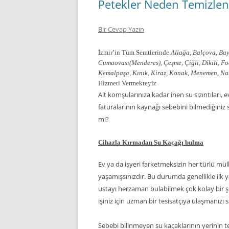
Petekler Neden Temizlen
Bir Cevap Yazın
İzmir’in Tüm Semtlerinde
Aliağa, Balçova, Bay
Cumaovası(Menderes), Çeşme, Çiğli, Dikili, F
Kemalpaşa, Kınık, Kiraz, Konak, Menemen, Narlı
Hizmeti Vermekteyiz
Alt komşularınıza kadar inen su sızıntıları,
faturalarının kaynağı sebebini bilmediğiniz
mi?
Cihazla Kırmadan Su Kaçağı bulma
Ev ya da işyeri farketmeksizin her türlü mül
yaşamışsınızdır. Bu durumda genellikle ilk yapı
ustayı herzaman bulabilmek çok kolay bir şey 
işiniz için uzman bir tesisatçıya ulaşmanız
Sebebi bilinmeyen su kaçaklarının yerinin te