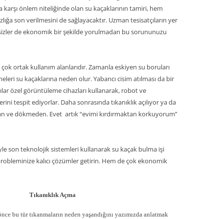
a karşı önlem niteliğinde olan su kaçaklarının tamiri, hem
zlığa son verilmesini de sağlayacaktır. Uzman tesisatçıların yer
le sizler de ekonomik bir şekilde yorulmadan bu sorununuzu
 çok ortak kullanım alanlarıdır. Zamanla eskiyen su boruları
meleri su kaçaklarına neden olur. Yabancı cisim atılması da bir
tçılar özel görüntüleme cihazları kullanarak, robot ve
rini tespit ediyorlar. Daha sonrasında tıkanıklık açılıyor ya da
dan ve dökmeden. Evet artık “evimi kırdırmaktan korkuyorum”
le son teknolojik sistemleri kullanarak su kaçak bulma işi
tı probleminize kalıcı çözümler getirin. Hem de çok ekonomik
Tıkanıklık Açma
önce bu tür tıkanmaların neden yaşandığını yazımızda anlatmak