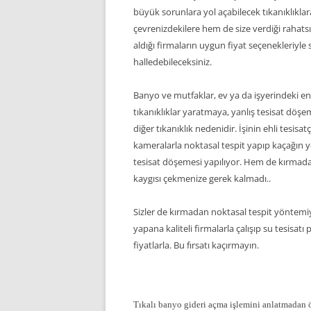
büyük sorunlara yol açabilecek tıkanıklıklar
çevrenizdekilere hem de size verdiği rahatsı
aldığı firmaların uygun fiyat seçenekleriy
halledebileceksiniz.
Banyo ve mutfaklar, ev ya da işyerindeki en
tıkanıklıklar yaratmaya, yanlış tesisat döşe
diğer tıkanıklık nedenidir. İşinin ehli tesisa
kameralarla noktasal tespit yapıp kaçağın ye
tesisat döşemesi yapılıyor. Hem de kırma
kaygısı çekmenize gerek kalmadı..
Sizler de kırmadan noktasal tespit yöntemiy
yapana kaliteli firmalarla çalışıp su tesisa
fiyatlarla. Bu fırsatı kaçırmayın.
Tıkalı banyo gideri açma işlemini anlatmadan 