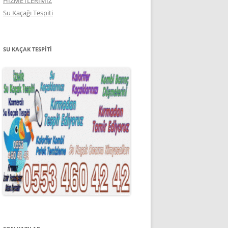
HİZMETLERİMİZ
Su Kaçağı Tespiti
SU KAÇAK TESPITI