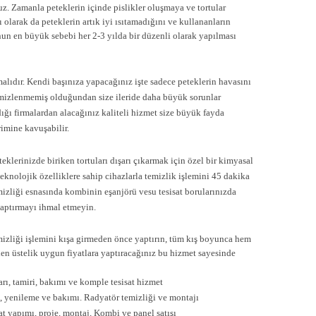
z. Zamanla peteklerin içinde pislikler oluşmaya ve tortular
 olarak da peteklerin artık iyi ısıtamadığını ve kullananların
un en büyük sebebi her 2-3 yılda bir düzenli olarak yapılması
malıdır. Kendi başınıza yapacağınız işte sadece peteklerin havasını
emizlenmemiş olduğundan size ileride daha büyük sorunlar
dığı firmalardan alacağınız kaliteli hizmet size büyük fayda
rimine kavuşabilir.
teklerinizde biriken tortuları dışarı çıkarmak için özel bir kimyasal
teknolojik özelliklere sahip cihazlarla temizlik işlemini 45 dakika
mizliği esnasında kombinin eşanjörü vesu tesisat borularınızda
yaptırmayı ihmal etmeyin.
temizliği işlemini kışa girmeden önce yaptırın, tüm kış boyunca hem
den üstelik uygun fiyatlara yaptıracağınız bu hizmet sayesinde
ları, tamiri, bakımı ve komple tesisat hizmet
sat, yenileme ve bakımı. Radyatör temizliği ve montajı
at yapımı, proje, montaj, Kombi ve panel satışı