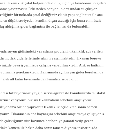
nmaz. Tıkanıklık çatal bölgesinde olduğu için ya lavabonuzun gideri
kanma yaşanmaştır. Peki neden banyonun ortasından su çıkıyor
diğiniz bir noktada çatal dediğimiz ek bir yapı bağlantısı ile ana
u en düşük seviyeden kendini dışarı atacağı için buna en müsait
ş aldığınız gider bağlantısı ile bağlantısı da bulunabilir.
ada suyun gidişindeki yavaşlama problemi tıkanıklık adı verilen
azla mutfak giderlerlerinde sıkıntı yaşanmaktadır. Tıkanan boruyu
vinizde veya işyerinizde çalışma yapabilmektedir. Atık su hattının
başvurmanız gerekmektedir. Zamanında açılmayan gider borularında
aparak alt katın tavanında damlamalara sebep olur.
adresi bilmiyorsanız yaygın servis ağımız ile konutunuzda müstakil
izmet veriyoruz. Sık sık tıkanmaların sebebini araştıyoruz.
iyor ama biz ne yapıyoruz tıkanıklık açıldıktan sonra hemen
iyoruz. Tıkanmanın ana kaynağını sebebini araştırmaya çalışıyoruz.
de çalıştığımız süre boyunca her boruya garanti verip gezen
utlaka kamera ile bakıp daha sonra tamam diyoruz tesisatınızda