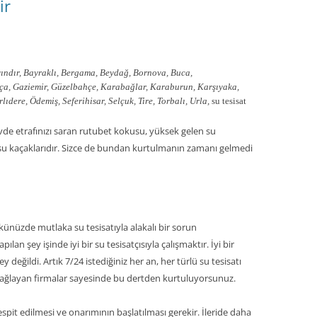
ir
ındır, Bayraklı, Bergama, Beydağ, Bornova, Buca,
oça, Gaziemir, Güzelbahçe, Karabağlar, Karaburun, Karşıyaka,
dere, Ödemiş, Seferihisar, Selçuk, Tire, Torbalı, Urla,
su tesisat
 evde etrafınızı saran rutubet kokusu, yüksek gelen su
 su kaçaklarıdır. Sizce de bundan kurtulmanın zamanı gelmedi
künüzde mutlaka su tesisatıyla alakalı bir sorun
lan şey işinde iyi bir su tesisatçısıyla çalışmaktır. İyi bir
değildi. Artık 7/24 istediğiniz her an, her türlü su tesisatı
ı sağlayan firmalar sayesinde bu dertden kurtuluyorsunuz.
spit edilmesi ve onarımının başlatılması gerekir. İleride daha