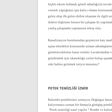
hiçbir sıkıntı kalmadı gönül rahatlığıyla tuvale
vererek yaptığımız işin kalıcı olması konusund
gelen ekip ilk gelen ekibin tıkanma ile ilgili n
doktor ilişkisine benzer bir çalışma ile yapılma
yanlış çalışmalar yapmasına sebep olur.
Kanalizasyon borularından geçmeyen katı madde
açma teknikleri konusunda uzman arkadaşlarımı
göndereceklerine karar verirler. Lavabolardan 
göndermek için tıkanıklığn yerini bulup açmak 
eski haline getirmek istiyor musunuz?
PETEK TEMİZLİĞİ İZMİR
Kalorifer petekleriniz ısıtmıyor, Doğalgaz fat
kalıyorsanız uzman bir firmayla görüşüp petekl
Petek temizliği nasıl yapılır ? Kombi ve kalorif