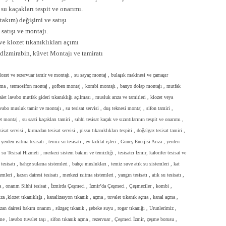
 su kaçakları tespit ve onarımı.
takım) değişimi ve satışı
satışı ve montajı.
e klozet tıkanıklıkları açımı
 dİzmirabin, küvet Montajı ve tamiratı
klozet ve rezervuar tamir ve montajı , su sayaç montaj , bulaşık makinesi ve çamaşır
 açma , termosifon montaj , şofben montaj , kombi montajı , banyo dolap montajı , mutfak
valet lavabo mutfak gideri tıkanıklığı açılması , musluk arıza ve tamirleri , klozet veya
lavabo musluk tamir ve montajı , su tesisat servisi , duş teknesi montaj , sifon tamiri ,
 montaj , su saati kaçakları tamiri , sıhhi tesisat kaçak ve sızıntılarının tespit ve onarımı ,
at servisi , kırmadan tesisat servisi , pissu tıkanıklıkları tespiti , doğalgaz tesisat tamiri ,
 yerden ısıtma tesisatı , temiz su tesisatı , ev tadilat işleri , Güneş Enerjisi Arıza , yerden
u Tesisat Hizmeti , merkezi sistem bakım ve temizliği , tesisatcı İzmir, kalorifer tesisat ve
tesisatı , bahçe sulama sistemleri , bahçe muslukları , temiz suve atık su sistemleri , kat
emleri , kazan dairesi tesisatı , merkezi ısıtma sistemleri , yangın tesisatı , atık su tesisatı ,
ıza , onarım Sihhi tesisat , İzmirda Çeşmeci , İzmir’da Çeşmeci , Çeşmeciler , kombi ,
rıza ,klozet tıkanıklığı , kanalizasyon tıkanık , açma , tuvalet tıkanık açma , kanal açma ,
azan dairesi bakım onarım , süzgeç tıkanık , şebeke suyu , rogar tıkanığı , Urunlerimiz ,
e , lavabo tuvalet taşı , sifon tıkanık açma , rezervuar , Çeşmeci İzmir, çeşme borusu ,