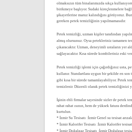
olmaksızın tüm binalarımızda sıkça kullanıyoru
birikmeye başlıyor. Sudaki kireçlenmelere bağlı
şikayetlerine maruz kalındığını görüyoruz. Bun
gereken petek temizliğinin yapılmamasıdır.
Petek temizliği, uzman kişiler tarafından yapıl
almış olursunuz. Oysa petekleriniz tamamen t
çıkaracaktır. Uzman, deneyimli ustaların yer al
sağlayacaktır. Kısa sürede kombileriniz eski ve
Petek temizliği işlemi için çağırdığınız usta, pe
kullanır. Standartlara uygun bir şekilde en son 
gibi kısa bir sürede tamamlayabiliyor. Petek te
temizlenir. Düzenli olarak petek temizliğinizi 
İşinin ehli firmalar sayesinde sizler de petek 
rahat rahat ısının, hem de yüksek fatura derdin
kurtulun.
* İzmir Su Tesisatı :İzmir Genel su tesisat arıza
* İzmir Kalorifer Tesisatı :İzmir Kalorifer tesi
* İzmir Doğalgaz Tesisatı :İzmir Doğalgaz tesis