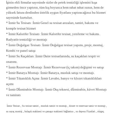
İşinin ehli firmalar sayesinde sizler de petek temizliği işlemini kışa
girmeden önce yaptırın, tüm kış boyunca hem rahat rahat ısının, hem de
yüksek fatura derdinden üstelik uygun fiyatlara yaptıracağınız bu hizmet
sayesinde kurtulun.
* İzmir Su Tesisatı :İzmir Genel su tesisat arızaları, tamiri, bakımı ve
komple tesisat hizmet
* İzmir Kalorifer Tesisatı :İzmir Kalorifer tesisat, yenileme ve bakımı.
Radyatör temizliği ve montajı
* İzmir Doğalgaz Tesisatı :İzmir Doğalgaz tesisat yapımı, proje, montaj,
Kombi ve panel satışı
* İzmir Su Kaçakları :İzmir Daire tesisatlarında, su kaçakları tespit ve
onarımı.
* İzmir Rezervuar Montajı :İzmir Rezervuar (iç takım) değişimi ve satışı
* İzmir Batarya Montajı :İzmir Batarya, musluk satışı ve montajı.
* İzmir Tıkanıklık Açma :İzmir Lavabo, banyo ve klozet tıkanıklıkları
açımı
* İzmir Dİzmirabin Montajı :İzmir Duş teknesi, dİzmirabin, küvet Montajı
ve tamiratı
İzmir Tesisat , Su tesisat tamiri , musluk tamiri ve montajı , klozet ve rezervuar tamir ve montajı ,
su sayaç montaj , bulaşık makinesi ve çamaşır makinesi bağlantısı , su deposu Fiyatlari , süzgeç