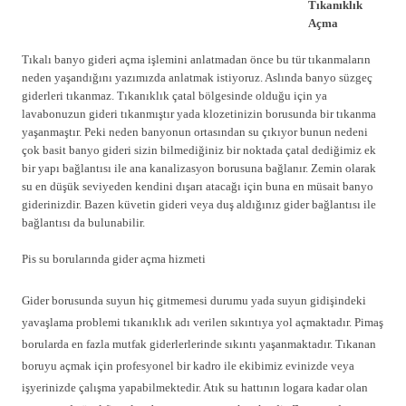
Tıkanıklık
Açma
Tıkalı banyo gideri açma işlemini anlatmadan önce bu tür tıkanmaların
neden yaşandığını yazımızda anlatmak istiyoruz. Aslında banyo süzgeç
giderleri tıkanmaz. Tıkanıklık çatal bölgesinde olduğu için ya
lavabonuzun gideri tıkanmıştır yada klozetinizin borusunda bir tıkanma
yaşanmaştır. Peki neden banyonun ortasından su çıkıyor bunun nedeni
çok basit banyo gideri sizin bilmediğiniz bir noktada çatal dediğimiz ek
bir yapı bağlantısı ile ana kanalizasyon borusuna bağlanır. Zemin olarak
su en düşük seviyeden kendini dışarı atacağı için buna en müsait banyo
giderinizdir. Bazen küvetin gideri veya duş aldığınız gider bağlantısı ile
bağlantısı da bulunabilir.
Pis su borularında gider açma hizmeti
Gider borusunda suyun hiç gitmemesi durumu yada suyun gidişindeki
yavaşlama problemi tıkanıklık adı verilen sıkıntıya yol açmaktadır. Pimaş
borularda en fazla mutfak giderlerlerinde sıkıntı yaşanmaktadır. Tıkanan
boruyu açmak için profesyonel bir kadro ile ekibimiz evinizde veya
işyerinizde çalışma yapabilmektedir. Atık su hattının logara kadar olan