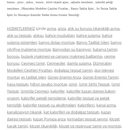
borusu , pissu , atıksu , borusu , küvet tıkanık açma , radyatör temizleme , kalorifer peteği
temizleme , Dİzmirabin Modelleri Çeşitleri Fiyatları , Banyo Tadilat İşleri , Su Tesisat Tadilat
İşleri Su Tesisatçısı Kalorifer Yerden Isıtma Sistemi Temizliği
HİZMETLERİMİZ
içinde
açma
,
arıza
,
atık su borusu tıkanıklığı açma
,
atık su tesisatı
,
atıksu
,
bahçe muslukları
,
bahçe sulama
,
bahçe
sulama sistemleri
,
banyo dolap montajı
,
Banyo Tadilat İşleri
,
banyo
vitrifiye malzeme montajı
,
Banyodan su Kaçırıyor
,
batarya tamiri
,
borusu
,
bulaşık makinesi ve çamaşır makinesi bağlantısı
,
çeşme
borusu
,
Çeşmeci İzmir
,
Çeşmeciler
,
damla sulama
,
Dİzmirabin
Modelleri Çeşitleri Fiyatları
,
doğalgaz tesisat tamiri
,
duş teknesi
montaj
,
ev tadilat işleri
,
Güneş Enerjisi Arıza
,
Güneş Enerjisi Tamiri
,
hava tesisatı
,
hilton lavabo montajı
,
izmir
,
İzmir Sıhhi Tesisat
,
İzmir
Tesisat
,
İzmirda Çeşmeci
,
kalorifer
,
kalorifer kazan dairesi bakım
onarım
,
kalorifer peteği temizleme
,
kalorifer tesisat ve petek
temizliği
,
kalorifer tesisatı su eksiltmeleri
,
Kaloriferci
,
kanal açma
,
kanalizasyon tıkanık
,
kat kaloriferi ve doğalgaz tesisatı
,
kazan
dairesi tesisatı
,
kazan Pompa arıza
,
kırmadan tesisat servisi
,
klozet
kaçak tamiri
,
klozet tıkanıklığı
,
klozet ve rezervuar tamir ve montajı
,