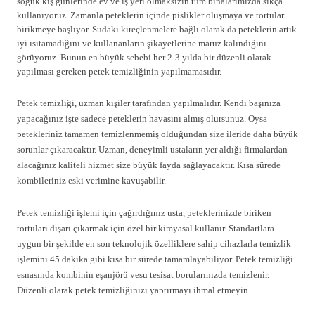
soğuk kış günlerinde ev ve iş yeri olmaksızın tüm binalarımızda sıkça
kullanıyoruz. Zamanla peteklerin içinde pislikler oluşmaya ve tortular
birikmeye başlıyor. Sudaki kireçlenmelere bağlı olarak da peteklerin artık
iyi ısıtamadığını ve kullananların şikayetlerine maruz kalındığını
görüyoruz. Bunun en büyük sebebi her 2-3 yılda bir düzenli olarak
yapılması gereken petek temizliğinin yapılmamasıdır.
Petek temizliği, uzman kişiler tarafından yapılmalıdır. Kendi başınıza
yapacağınız işte sadece peteklerin havasını almış olursunuz. Oysa
petekleriniz tamamen temizlenmemiş olduğundan size ileride daha büyük
sorunlar çıkaracaktır. Uzman, deneyimli ustaların yer aldığı firmalardan
alacağınız kaliteli hizmet size büyük fayda sağlayacaktır. Kısa sürede
kombileriniz eski verimine kavuşabilir.
Petek temizliği işlemi için çağırdığınız usta, peteklerinizde biriken
tortuları dışarı çıkarmak için özel bir kimyasal kullanır. Standartlara
uygun bir şekilde en son teknolojik özelliklere sahip cihazlarla temizlik
işlemini 45 dakika gibi kısa bir sürede tamamlayabiliyor. Petek temizliği
esnasında kombinin eşanjörü vesu tesisat borularınızda temizlenir.
Düzenli olarak petek temizliğinizi yaptırmayı ihmal etmeyin.