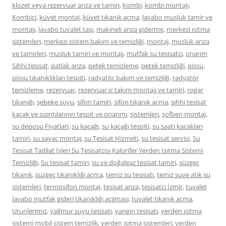
klozet veya rezervuar arıza ve tamiri
,
kombi
,
kombi montajı
,
Kombici
,
küvet montaj
,
küvet tıkanık açma
,
lavabo musluk tamir ve
montajı
,
lavabo tuvalet taşı
,
makineli arıza giderme
,
merkezi ısıtma
sistemleri
,
merkezi sistem bakım ve temizliği
,
montaj
,
musluk arıza
ve tamirleri
,
musluk tamiri ve montajı
,
mutfak su tesisatcı
,
onarım
Sihhi tesisat
,
patlak arıza
,
petek temizleme
,
petek temizliği
,
pissu
,
pissu tıkanıklıkları tespiti
,
radyatör bakım ve temizliği
,
radyatör
temizleme
,
rezervuar
,
rezervuar iç takım montajı ve tamiri
,
rogar
tıkanığı
,
şebeke suyu
,
sifon tamiri
,
sifon tıkanık açma
,
sıhhi tesisat
kaçak ve sızıntılarının tespit ve onarımı
,
sistemleri
,
şofben montaj
,
su deposu Fiyatlari
,
su kaçağı
,
su kaçağı tespiti
,
su saati kaçakları
tamiri
,
su sayaç montaj
,
su Tesisat Hizmeti
,
su tesisat servisi
,
Su
Tesisat Tadilat İşleri Su Tesisatçısı Kalorifer Yerden Isıtma Sistemi
Temizliği
,
Su tesisat tamiri
,
su ve doğalgaz tesisat tamiri
,
süzgeç
tıkanık
,
süzgeç tıkanıklığı açma
,
temiz su tesisatı
,
temiz suve atık su
sistemleri
,
termosifon montaj
,
tesisat arıza
,
tesisatcı İzmir
,
tuvalet
lavabo mutfak gideri tıkanıklığı açılması
,
tuvalet tıkanık açma
,
Urunlerimiz
,
yağmur suyu tesisatı
,
yangın tesisatı
,
yerden ısıtma
sistemi mobil sistem temizlik
,
yerden ısıtma sistemleri
,
yerden