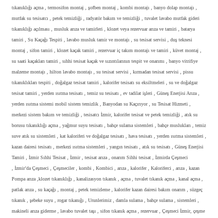
tıkanıklığı açma , termosifon montaj , şofben montaj , kombi montajı , banyo dolap montajı ,
mutfak su tesisatcı , petek temizliği , radyatör bakım ve temizliği , tuvalet lavabo mutfak gideri
tıkanıklığı açılması , musluk arıza ve tamirleri , klozet veya rezervuar arıza ve tamiri , batarya
tamiri , Su Kaçağı Tespiti , lavabo musluk tamir ve montajı , su tesisat servisi , duş teknesi
montaj , sifon tamiri , klozet kaçak tamiri , rezervuar iç takım montajı ve tamiri , küvet montaj ,
su saati kaçakları tamiri , sıhhi tesisat kaçak ve sızıntılarının tespit ve onarımı , banyo vitrifiye
malzeme montajı , hilton lavabo montajı , su tesisat servisi , kırmadan tesisat servisi , pissu
tıkanıklıkları tespiti , doğalgaz tesisat tamiri , kalorifer tesisatı su eksiltmeleri , su ve doğalgaz
tesisat tamiri , yerden ısıtma tesisatı , temiz su tesisatı , ev tadilat işleri , Güneş Enerjisi Arıza ,
yerden ısıtma sistemi mobil sistem temizlik , Banyodan su Kaçırıyor , su Tesisat Hizmeti ,
merkezi sistem bakım ve temizliği , tesisatcı İzmir, kalorifer tesisat ve petek temizliği , atık su
borusu tıkanıklığı açma , yağmur suyu tesisatı , bahçe sulama sistemleri , bahçe muslukları , temiz
suve atık su sistemleri , kat kaloriferi ve doğalgaz tesisatı , hava tesisatı , yerden ısıtma sistemleri ,
kazan dairesi tesisatı , merkezi ısıtma sistemleri , yangın tesisatı , atık su tesisatı , Güneş Enerjisi
Tamiri , İzmir Sıhhi Tesisat , İzmir , tesisat arıza , onarım Sihhi tesisat , İzmirda Çeşmeci
, İzmir’da Çeşmeci , Çeşmeciler , kombi , Kombici , arıza , kalorifer , Kaloriferci , arıza , kazan
Pompa arıza ,klozet tıkanıklığı , kanalizasyon tıkanık , açma , tuvalet tıkanık açma , kanal açma ,
patlak arıza , su kaçağı , montaj , petek temizleme , kalorifer kazan dairesi bakım onarım , süzgeç
tıkanık , şebeke suyu , rogar tıkanığı , Urunlerimiz , damla sulama , bahçe sulama , sistemleri ,
makineli arıza giderme , lavabo tuvalet taşı , sifon tıkanık açma , rezervuar , Çeşmeci İzmir, çeşme