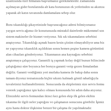
uzantısında özel firmalara başvurmanız gerekmektedir. Zamanında
açılmayan gider borularında alt kata borunuzun ek yerlerinden su akıntısı
yaparak alt katın tavanında damlamalara sebep olur.
Boru tıkanıklığı şikayetinizde başvuracağınız adresi bilmiyorsanız
yaygın servis ağımız ile konutunuzda müstakil dairelerde mükemmel son
sistem makineler ile hizmet veriyoruz. Sık sık tıkanmaların sebebini
araştıyoruz. Tıkanıklığı açmak bazen kesin çözüm olmayabiliyor ama biz
ne yapıyoruz tıkanıklık açıldıktan sonra hemen peşine kamera görüntüsü
alan cihazları gönderiyoruz. Tıkanmanın ana kaynağını sebebini
araştırmaya çalışıyoruz. Garantili iş yapmak kolay değil bunun bilincinde
çalıştığımız süre boyunca her boruya garanti verip gezen firmalardan
değiliz. Garanti verdiğimiz yeri mutlaka kamera ile bakıp daha sonra
tamam diyoruz tesisatınızda hiçbir sıkıntı kalmadı gönül rahatlığıyla
tuvaletinizi kullanabilirsiniz. Sonucunda da ekiplerimiz size servis formu
vererek yaptığımız işin kalıcı olması konusunda bir adım daha atıyoruz.
Elinizdeki servis formundan ikinci kez gelen ekip ilk gelen ekibin
tıkanma ile ilgili neler yaptığını ve çalışmanın sonucunu görebilir. İşimiz
aynı hasta doktor ilişkisine benzer bir çalışma ile yapılmaktadır.