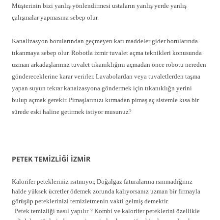
Müşterinin bizi yanlış yönlendirmesi ustaların yanlış yerde yanlış
çalışmalar yapmasına sebep olur.
Kanalizasyon borularından geçmeyen katı maddeler gider borularında
tıkanmaya sebep olur. Robotla izmir tuvalet açma teknikleri konusunda
uzman arkadaşlarımız tuvalet tıkanıklığını açmadan önce robotu nereden
göndereceklerine karar verirler. Lavabolardan veya tuvaletlerden taşma
yapan suyun tekrar kanaizasyona göndermek için tıkanıklığn yerini
bulup açmak gerekir. Pimaşlarınızı kırmadan pimaş aç sistemle kısa bir
sürede eski haline getirmek istiyor musunuz?
PETEK TEMİZLİĞİ İZMİR
Kalorifer petekleriniz ısıtmıyor, Doğalgaz faturalarına ısınmadığınız
halde yüksek ücretler ödemek zorunda kalıyorsanız uzman bir firmayla
görüşüp peteklerinizi temizletmenin vakti gelmiş demektir.
Petek temizliği nasıl yapılır ? Kombi ve kalorifer peteklerini özellikle