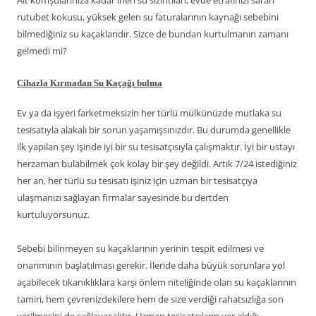
Alt komşularınıza kadar inen su sızıntıları, evde etrafınızı saran
rutubet kokusu, yüksek gelen su faturalarının kaynağı sebebini
bilmediğiniz su kaçaklarıdır. Sizce de bundan kurtulmanın zamanı
gelmedi mi?
Cihazla Kırmadan Su Kaçağı bulma
Ev ya da işyeri farketmeksizin her türlü mülkünüzde mutlaka su
tesisatıyla alakalı bir sorun yaşamışsınızdır. Bu durumda genellikle
ilk yapılan şey işinde iyi bir su tesisatçısıyla çalışmaktır. İyi bir ustayı
herzaman bulabilmek çok kolay bir şey değildi. Artık 7/24 istediğiniz
her an, her türlü su tesisatı işiniz için uzman bir tesisatçıya
ulaşmanızı sağlayan firmalar sayesinde bu dertden
kurtuluyorsunuz.
Sebebi bilinmeyen su kaçaklarının yerinin tespit edilmesi ve
onarımının başlatılması gerekir. İleride daha büyük sorunlara yol
açabilecek tıkanıklıklara karşı önlem niteliğinde olan su kaçaklarının
tamiri, hem çevrenizdekilere hem de size verdiği rahatsızlığa son